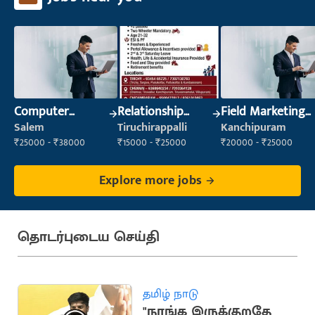
Computer
Relationship
Field Marketing
Operator
Manager
Executive
Salem
Tiruchirappalli
Kanchipuram
₹25000 - ₹38000
₹15000 - ₹25000
₹20000 - ₹25000
Explore more jobs
தொடர்புடைய செய்தி
தமிழ் நாடு
"நாங்க இருக்குறதே