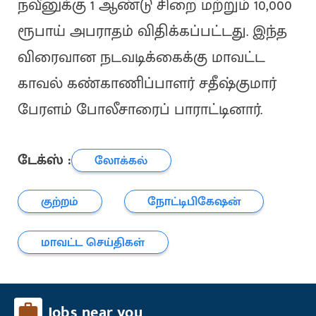
நவீனுக்கு 1 ஆண்டு சிறை மற்றும் 10,000
ரூபாய் அபராதம் விதிக்கப்பட்டது. இந்த
விரைவான நடவடிக்கைக்கு மாவட்ட
காவல் கண்காணிப்பாளர் சதீஷ்குமார்
பேரளம் போலீசாரைப் பாராட்டினார்.
டேக்ஸ் :
லோக்கல்
குற்றம்
நோட்டிபிகேஷன்
மாவட்ட செய்திகள்
Jobs near you