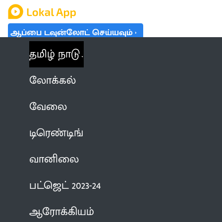
ஆப்பை டவுன்லோட் செய்யவும்
தமிழ் நாடு
லோக்கல்
வேலை
டிரெண்டிங்
வானிலை
பட்ஜெட் 2023-24
ஆரோக்கியம்