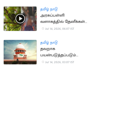
தமிழ் நாடு
அரசுப்பள்ளி
வளாகத்தில் தேனீக்கள்
கொட்டி 50
Jul 14, 2026, 06:07 IST
மாணாக்கர்கள் காயம்
தமிழ் நாடு
தவறாக
பயன்படுத்தப்படும்
போக்சோ.. உச்ச
Jul 14, 2026, 03:07 IST
நீதிமன்றம் கவலை