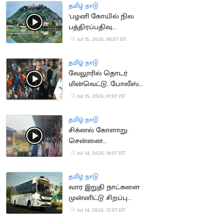
தமிழ் நாடு
'பழனி கோயில் நில
பத்திரப்பதிவு
செல்லாது'.. நீதிமன்றம்
Jul 15, 2026, 08:07 IST
தமிழ் நாடு
வேலூரில் தொடர்
மின்வெட்டு.. போலீஸ்
பேச்சால் சர்ச்சை
Jul 15, 2026, 01:07 IST
தமிழ் நாடு
சிக்னல் கோளாறு:
சென்னை
கடற்கரையில் புறநகர்
Jul 14, 2026, 14:07 IST
ரயில்கள் நிறுத்தம்
தமிழ் நாடு
வார இறுதி நாட்களை
முன்னிட்டு சிறப்பு
பேருந்துகள் இயக்கம்
Jul 14, 2026, 12:07 IST