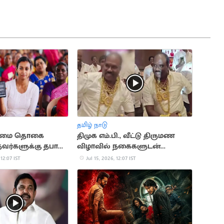
தமிழ் நாடு
உரிமை தொகை
திமுக எம்.பி., வீட்டு திருமண
வர்களுக்கு தபால்
விழாவில் நகைகளுடன்
ு?
நடனமாடிய நிர்வாகி
 12:07 IST
Jul 15, 2026, 12:07 IST