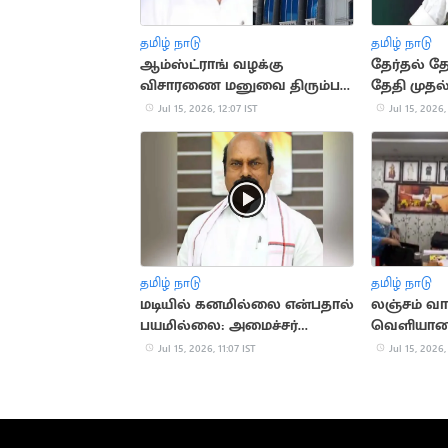
தமிழ் நாடு
தமிழ் நாடு
ஆம்ஸ்ட்ராங் வழக்கு
தேர்தல் தோ
விசாரணை மனுவை திரும்ப
தேதி முதல
பெற்ற தமிழக அரசு
ஆலோசன
Jul 15, 2026, 12:07 IST
Jul 15, 2026,
தமிழ் நாடு
தமிழ் நாடு
மடியில் கனமில்லை என்பதால்
லஞ்சம் வா
பயமில்லை: அமைச்சர்
வெளியான
எ.வ.வேலு
நிர்வாகி வீ
Jul 15, 2026, 11:07 IST
Jul 15, 2026,