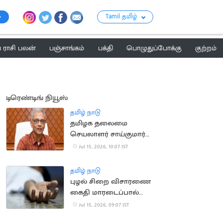
Tamil தமிழ்
ராசி பலன்
பஞ்சாங்கம்
பக்தி
பொழுதுப்போக்கு
குற்றம்
டிரெண்டிங் நியூஸ்
தமிழ் நாடு
தமிழக தலைமை
செயலாளர் சாய்குமார்
பதவிக்காலம் 6
Jul 15, 2026, 10:07 IST
மாதங்கள் நீட்டிப்பு
தமிழ் நாடு
புழல் சிறை விசாரணை
கைதி மாரடைப்பால்
திடீர் உயிரிழப்பு
Jul 15, 2026, 09:07 IST