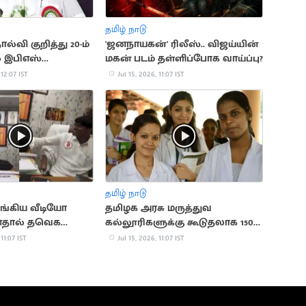
தமிழ் நாடு
ல்வி குறித்து 20-ம்
'ஜனநாயகன்' ரிலீஸ்.. விஜய்யின்
் இபிஎஸ்
மகன் படம் தள்ளிப்போக வாய்ப்பு?
ை
 12:07 IST
Jul 15, 2026, 11:07 IST
தமிழ் நாடு
ங்கிய வீடியோ
தமிழக அரசு மருத்துவ
தால் தவெக
கல்லூரிகளுக்கு கூடுதலாக 150
ராசாமி நீக்கம்
இடங்கள் ஒதுக்கீடு
 11:07 IST
Jul 15, 2026, 11:07 IST