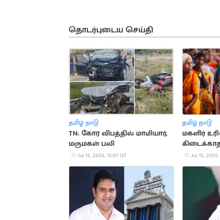
தொடர்புடைய செய்தி
தமிழ் நாடு
தமிழ் நாடு
TN: கோர விபத்தில் மாமியார்,
மகளிர் 
மருமகள் பலி
கிடைக்காத
மூலம் வரவ
Jul 15, 2026, 12:07 IST
Jul 15, 2026,