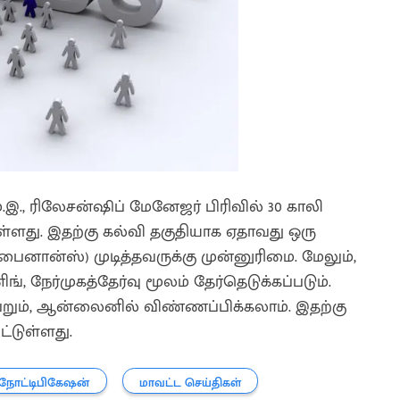
ம்.இ., ரிலேசன்ஷிப் மேனேஜர் பிரிவில் 30 காலி
்ளது. இதற்கு கல்வி தகுதியாக ஏதாவது ஒரு
ிங் / பைனான்ஸ்) முடித்தவருக்கு முன்னுரிமை. மேலும்,
னிங், நேர்முகத்தேர்வு மூலம் தேர்தெடுக்கப்படும்.
ும், ஆன்லைனில் விண்ணப்பிக்கலாம். இதற்கு
ட்டுள்ளது.
நோட்டிபிகேஷன்
மாவட்ட செய்திகள்