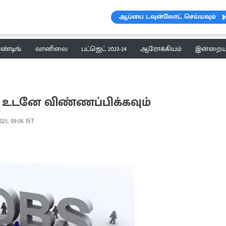
ஆப்பை டவுன்லோட் செய்யவும்
ெண்டிங்
வானிலை
பட்ஜெட் 2023-24
ஆரோக்கியம்
இன்றைய 
. உடனே விண்ணப்பிக்கவும்
025, 09:06 IST