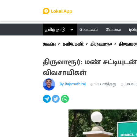
தமிழ் நாடு
லோக்கல்
வேலை
டிர
முகப்பு
தமிழ் நாடு
திருவாரூர்
திருவாரூ
திருவாரூர்: மண் சட்டியுடன்
விவசாயிகள்
By Rajamathiraj
191
பார்த்தது
Jun 03, 