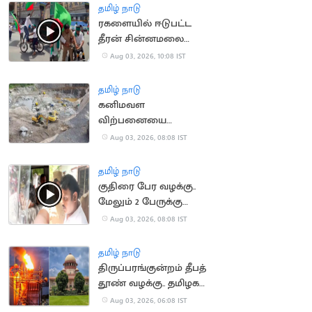
தமிழ் நாடு
ரகளையில் ஈடுபட்ட
தீரன் சின்னமலை
பேரவையினரை
Aug 03, 2026, 10:08 IST
கட்டுப்படுத்த திணறிய
போலீஸ்
தமிழ் நாடு
கனிமவள
விற்பனையை
முறைப்படுத்தும்
Aug 03, 2026, 08:08 IST
அதிகாரம் அரசுக்கு
உண்டு: உயர்நீதிமன்றம்
தமிழ் நாடு
குதிரை பேர வழக்கு..
மேலும் 2 பேருக்கு
ஜாமீன்
Aug 03, 2026, 08:08 IST
தமிழ் நாடு
திருப்பரங்குன்றம் தீபத்
தூண் வழக்கு.. தமிழக
அரசுக்கு
Aug 03, 2026, 06:08 IST