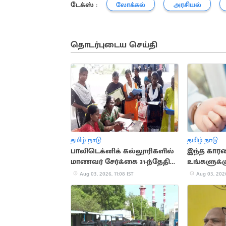
டேக்ஸ் :
லோக்கல்
அரசியல்
தொடர்புடைய செய்தி
தமிழ் நாடு
தமிழ் நாடு
பாலிடெக்னிக் கல்லூரிகளில்
இந்த கார
மாணவர் சேர்க்கை 31-ந்தேதி
உங்களுக்கு
வரை நீட்டிப்பு
ஏற்பட வாய்
Aug 03, 2026, 11:08 IST
Aug 03, 2026