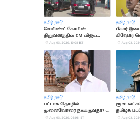
தமிழ் நாடு
தமிழ் நாடு
செயிண்ட் கோபின்
பீகார் இடை
நிறுவனத்தில் CM விஜய்
கிஷோர் வ
ஆய்வு
Aug 03, 2026, 10:08 IST
Aug 03, 2026
தமிழ் நாடு
தமிழ் நாடு
பட்டாசு தொழில்
ரூ.20 லட்ச
முனைவோரை நசுக்குவதா? -
தமிழக பட்
தங்கம் தென்னரசு கண்டனம்
வாய்ப்பு
Aug 03, 2026, 09:08 IST
Aug 03, 2026