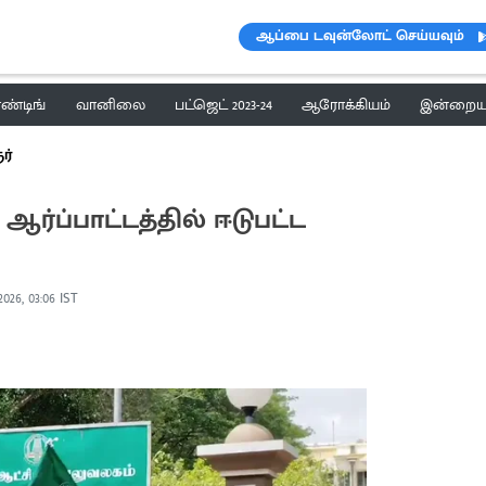
ஆப்பை டவுன்லோட் செய்யவும்
ெண்டிங்
வானிலை
பட்ஜெட் 2023-24
ஆரோக்கியம்
இன்றைய 
ர்
 ஆர்ப்பாட்டத்தில் ஈடுபட்ட
2026, 03:06 IST