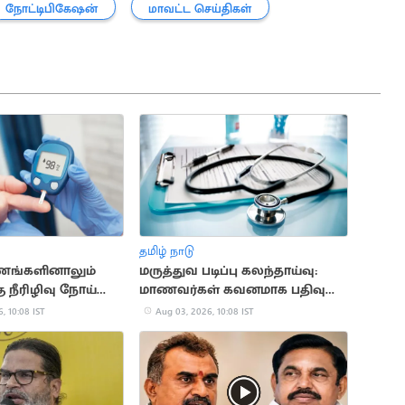
நோட்டிபிகேஷன்
மாவட்ட செய்திகள்
தமிழ் நாடு
ணங்களினாலும்
மருத்துவ படிப்பு கலந்தாய்வு:
 நீரிழிவு நோய்
மாணவர்கள் கவனமாக பதிவு
ப்புள்ளது
செய்ய அறிவுறுத்தல்
, 10:08 IST
Aug 03, 2026, 10:08 IST