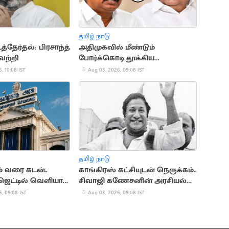
தமிழ் நாடு
த்தேர்தல்: பிரசாந்த்
அதிமுகவில் மீண்டும்
ெற்றி
போர்க்கொடி தூக்கிய
எம்.பி.வேலுமணி
, 10:08 IST
Aug 03, 2026, 09:08 IST
தமிழ் நாடு
ம் வரை கடன்..
காங்கிரஸ் கட்சியுடன் நெருக்கம்..
ஜெட்டில் வெளியாக
சிவாஜி கணேசனின் அரசியல்
பயணம்
, 09:08 IST
Aug 03, 2026, 09:08 IST