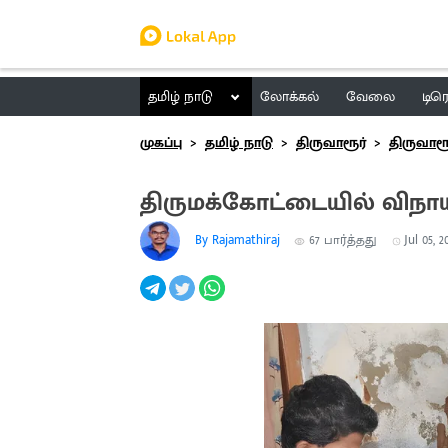
தமிழ் நாடு
லோக்கல்
வேலை
டிர
முகப்பு
தமிழ் நாடு
திருவாரூர்
திருவாரூ
திருமக்கோட்டையில் விநாய
By Rajamathiraj
67
பார்த்தது
Jul 05, 2