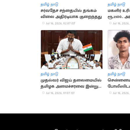
தமிழ் நாடு
தமிழ் நாடு
சர்வதேச சந்தையில் தங்கம்
மகளிர் உ
விலை அதிரடியாக குறைந்தது
ரூ.2500.. அ
வெளியாக வ
Jul 16, 2026, 02:07 IST
Jul 16, 2026,
தமிழ் நாடு
தமிழ் நாடு
முதல்வர் விஜய் தலைமையில்
சென்னையி
தமிழக அமைச்சரவை இன்று
போலீஸிடமி
கூடுகிறது!
தப்பியோட்
Jul 16, 2026, 01:07 IST
Jul 16, 2026,