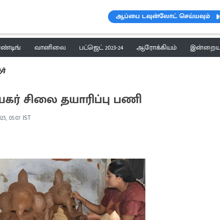
ஆப்பை டவுன்லோட் செய்யவும்
ெண்டிங்
வானிலை
பட்ஜெட் 2023-24
ஆரோக்கியம்
இன்றைய 
ர்
கர் சிலை தயாரிப்பு பணி
025, 05:07 IST