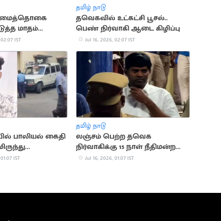
தமிழ் நாடு
ரிமைத்தொகை
தவெகவில் உட்கட்சி பூசல்..
டுத்த மாதம்
பெண் நிர்வாகி ஆடை கிழிப்பு
ாய்ப்பு
 02:07 IST
Jul 16, 2026, 02:07 IST
தமிழ் நாடு
ல் பாலியல் கைதி
லஞ்சம் பெற்ற தவெக
ருந்து
நிர்வாகிக்கு 15 நாள் நீதிமன்ற
டம்
காவல்
 01:07 IST
Jul 16, 2026, 01:07 IST