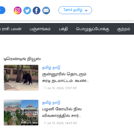
Tamil தமிழ்
ராசி பலன்
பஞ்சாங்கம்
பக்தி
பொழுதுப்போக்கு
குற்றம்
டிரெண்டிங் நியூஸ்
தமிழ் நாடு
குன்னூரில் தொடரும்
கரடி நடமாட்டம்: கூண்டு
வைக்க பொதுமக்கள்
Jul 15, 2026, 17:07 IST
கோரிக்கை
தமிழ் நாடு
பழனி கோயில் நில
விவகாரத்தில் சார்
பதிவாளர் கைதுக்கு
Jul 15, 2026, 14:07 IST
தடை