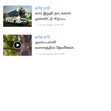
ரயில்கள் நிறுத்தம்
தமிழ் நாடு
வார இறுதி நாட்களை
முன்னிட்டு சிறப்பு
பேருந்துகள் இயக்கம்
Jul 14, 2026, 12:07 IST
தமிழ் நாடு
அரசுப்பள்ளி
வளாகத்தில் தேனீக்கள்
கொட்டி 50
Jul 14, 2026, 06:07 IST
மாணாக்கர்கள் காயம்