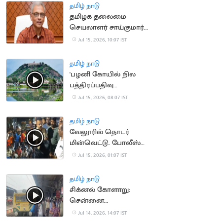
தமிழ் நாடு
தமிழக தலைமை
செயலாளர் சாய்குமார்
பதவிக்காலம் 6
Jul 15, 2026, 10:07 IST
மாதங்கள் நீட்டிப்பு
தமிழ் நாடு
'பழனி கோயில் நில
பத்திரப்பதிவு
செல்லாது'.. நீதிமன்றம்
Jul 15, 2026, 08:07 IST
தமிழ் நாடு
வேலூரில் தொடர்
மின்வெட்டு.. போலீஸ்
பேச்சால் சர்ச்சை
Jul 15, 2026, 01:07 IST
தமிழ் நாடு
சிக்னல் கோளாறு:
சென்னை
கடற்கரையில் புறநகர்
Jul 14, 2026, 14:07 IST