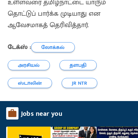
உள்ளவரை தமிழ்நாட்டை யாரும்
தொட்டுப் பார்க்க முடியாது என
ஆவேசமாகத் தெரிவித்தார்.
டேக்ஸ் :
லோக்கல்
அரசியல்
தளபதி
ஸ்டாலின்
JR NTR
Jobs near you