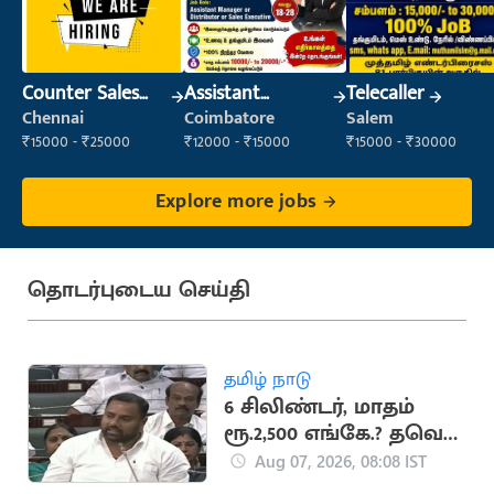
Counter Sales
Assistant
Telecaller
Executive (Retail
Manager
Chennai
Coimbatore
Salem
Sales)
₹15000 - ₹25000
₹12000 - ₹15000
₹15000 - ₹30000
Explore more jobs
தொடர்புடைய செய்தி
தமிழ் நாடு
6 சிலிண்டர், மாதம்
ரூ.2,500 எங்கே.? தவெக
அரசுக்கு பாமக
Aug 07, 2026, 08:08 IST
எம்எல்ஏ கேள்வி