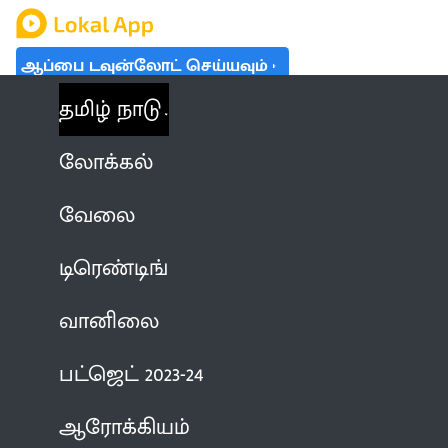
ஆப்பை டவுன்லோட் செய்யவும்
தமிழ் நாடு
லோக்கல்
வேலை
டிரெண்டிங்
வானிலை
பட்ஜெட் 2023-24
ஆரோக்கியம்