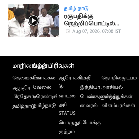
குறித்து புகார்
தமிழ் நாடு
ரகுபதிக்கு
நெற்றிப்பொட்டில்
பதிலடி கொடுத்த
Aug 07, 2026, 07:08 IST
அமைச்சர் ராஜ்மோகன்
மாநிலங்கள்
மற்ற பிரிவுகள்
தெலங்கானா
லோக்கல்
ஆரோக்கியம்
பக்தி
தொழில்நுட்பம்
வேலை
🌟
இந்தியா
அரசியல்
ஆந்திர
வாட்ஸ்
பிரதேசம்
டிரெண்டிங்
பெண்களுக்காக
வாழ்த்துக்கள்
அப்
தமிழ்நாடு
வைரல்
விளம்பரங்கள்
தமிழ்நாடு
STATUS
பொழுதுப்போக்கு
குற்றம்