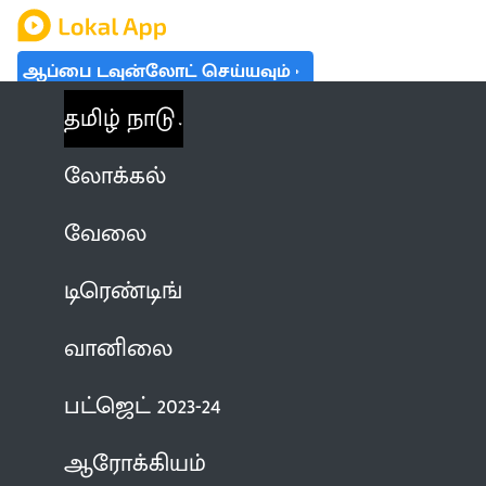
ஆப்பை டவுன்லோட் செய்யவும்
தமிழ் நாடு
லோக்கல்
வேலை
டிரெண்டிங்
வானிலை
பட்ஜெட் 2023-24
ஆரோக்கியம்