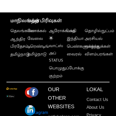
மாநிலங்கள்
மற்ற பிரிவுகள்
தெலங்கானா
லோக்கல்
ஆரோக்கியம்
பக்தி
தொழில்நுட்பம்
வேலை
🌟
இந்தியா
அரசியல்
ஆந்திர
வாட்ஸ்
பிரதேசம்
டிரெண்டிங்
பெண்களுக்காக
வாழ்த்துக்கள்
அப்
தமிழ்நாடு
வைரல்
விளம்பரங்கள்
தமிழ்நாடு
STATUS
பொழுதுப்போக்கு
குற்றம்
OUR
LOKAL
OTHER
Contact Us
WEBSITES
About Us
Privacy