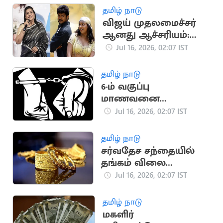
தமிழ் நாடு
விஜய் முதலமைச்சர்
ஆனது ஆச்சரியம்:
ரோஜா பேட்டி
Jul 16, 2026, 02:07 IST
தமிழ் நாடு
6-ம் வகுப்பு
மாணவனை
சுத்தியலால் தாக்கிய
Jul 16, 2026, 02:07 IST
உடற்பயிற்சி ஆசிரியர்
தமிழ் நாடு
சர்வதேச சந்தையில்
தங்கம் விலை
அதிரடியாக
Jul 16, 2026, 02:07 IST
குறைந்தது
தமிழ் நாடு
மகளிர்