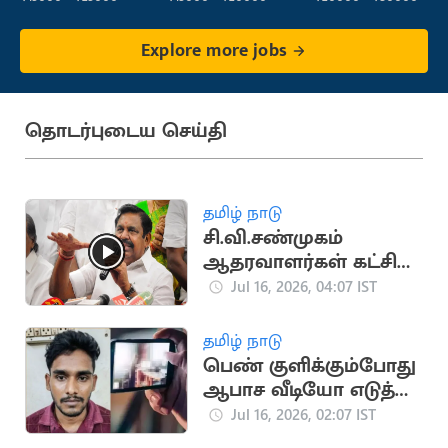
Service)
Explore more jobs
தொடர்புடைய செய்தி
தமிழ் நாடு
சி.வி.சண்முகம்
ஆதரவாளர்கள் கட்சி
பொறுப்பில் இருந்து
Jul 16, 2026, 04:07 IST
நீக்கம்
தமிழ் நாடு
பெண் குளிக்கும்போது
ஆபாச வீடியோ எடுத்த
இளைஞர் கைது
Jul 16, 2026, 02:07 IST