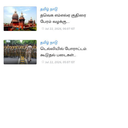
நீதிமன்றம் வலியுறுத்தல்
தமிழ் நாடு
தவெக எம்எல்ஏ குதிரை
பேரம் வழக்கு..
காவல்துறைக்கு
Jul 22, 2026, 06:07 IST
உயர்நீதிமன்றம் உத்தரவு
தமிழ் நாடு
டெல்லியில் போராட்டம்:
கூடுதல் படைகள்
வரவழைப்பு
Jul 22, 2026, 05:07 IST