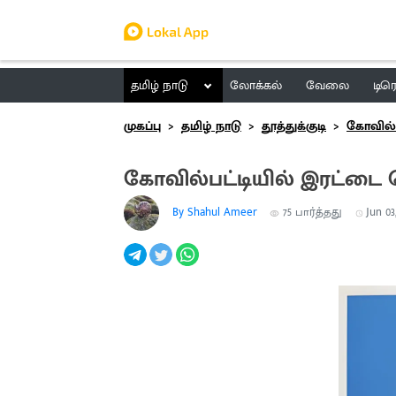
தமிழ் நாடு
லோக்கல்
வேலை
டிர
முகப்பு
தமிழ் நாடு
தூத்துக்குடி
கோவில்ப
கோவில்பட்டியில் இரட்டை
By Shahul Ameer
75
பார்த்தது
Jun 03