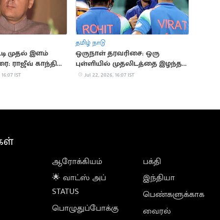
தமிழ் நாடு
டி முதல் இளம்
ஒருநாள் தரவரிசை: ஒரு
ை: ராஜீவ் காந்தி
புள்ளியில் முதலிடத்தை இழந்த
கில்
 16:07 IST
Jul 22, 2026, 16:07 IST
கள்
ஆரோக்கியம்
பக்தி
🌟 வாட்ஸ் அப்
இந்தியா
STATUS
பெண்களுக்காக
பொழுதுப்போக்கு
வைரல்