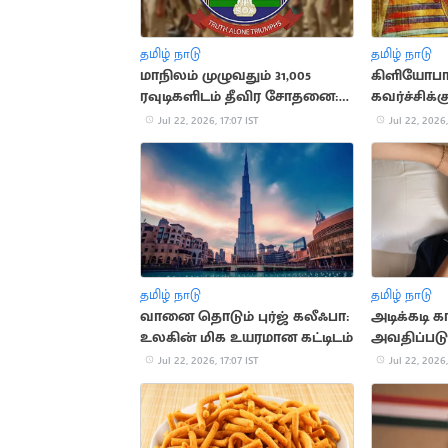
தமிழ் நாடு
தமிழ் நாடு
மாநிலம் முழுவதும் 31,005
கிளியோபா
ரவுடிகளிடம் தீவிர சோதனை:
கவர்ச்சிக்
காவல்துறை அறிக்கை
சுவாரசிய
Jul 22, 2026, 17:07 IST
Jul 22, 2026,
தகவல்கள்
தமிழ் நாடு
தமிழ் நாடு
வானை தொடும் புர்ஜ் கலீஃபா:
அடிக்கடி க
உலகின் மிக உயரமான கட்டிடம்
அவதிப்படு
முக்கிய 
Jul 22, 2026, 17:07 IST
Jul 22, 2026,