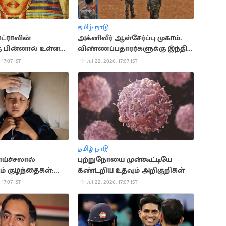
தமிழ் நாடு
ட்ராவின்
அக்னிவீர் ஆள்சேர்ப்பு முகாம்:
கு பின்னால் உள்ள
விண்ணப்பதாரர்களுக்கு இந்திய
மான வரலாற்று
ராணுவம் முக்கிய அறிவுறுத்தல்
 17:07 IST
Jul 22, 2026, 17:07 IST
தமிழ் நாடு
ாய்ச்சலால்
புற்றுநோயை முன்கூட்டியே
ம் குழந்தைகள்:
கண்டறிய உதவும் அறிகுறிகள்
காரணங்கள் இதோ
 17:07 IST
Jul 22, 2026, 17:07 IST