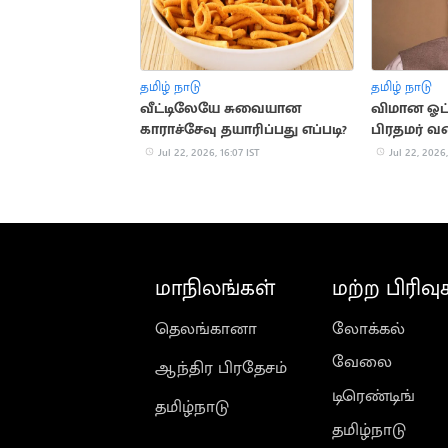
தமிழ் நாடு
தமிழ் நாடு
வீட்டிலேயே சுவையான
விமான ஓட்
காராச்சேவு தயாரிப்பது எப்படி?
பிரதமர் வர
வரலாறு
Jul 22, 2026, 16:07 IST
Jul 22, 2026,
மாநிலங்கள்
மற்ற பிரிவு
தெலங்கானா
லோக்கல்
வேலை
ஆந்திர பிரதேசம்
டிரெண்டிங்
தமிழ்நாடு
தமிழ்நாடு