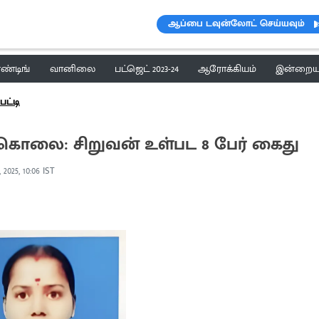
ஆப்பை டவுன்லோட் செய்யவும்
ெண்டிங்
வானிலை
பட்ஜெட் 2023-24
ஆரோக்கியம்
இன்றைய 
ட்டி
 கொலை: சிறுவன் உள்பட 8 பேர் கைது
, 2025, 10:06 IST