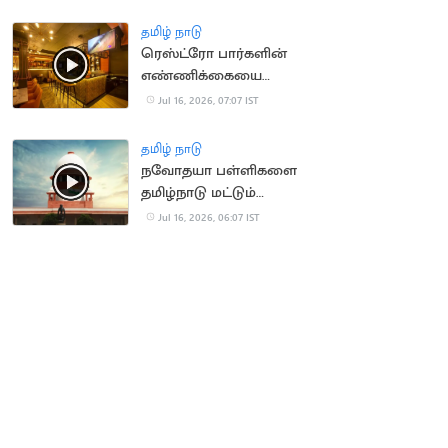
திடீரென மயக்கம்
தமிழ் நாடு
ரெஸ்ட்ரோ பார்களின்
எண்ணிக்கையை
அதிகரிக்க TN அரசு
Jul 16, 2026, 07:07 IST
திட்டம்?
தமிழ் நாடு
நவோதயா பள்ளிகளை
தமிழ்நாடு மட்டும்
நிராகரிப்பது ஏன்? -
Jul 16, 2026, 06:07 IST
உச்சநீதிமன்றம்