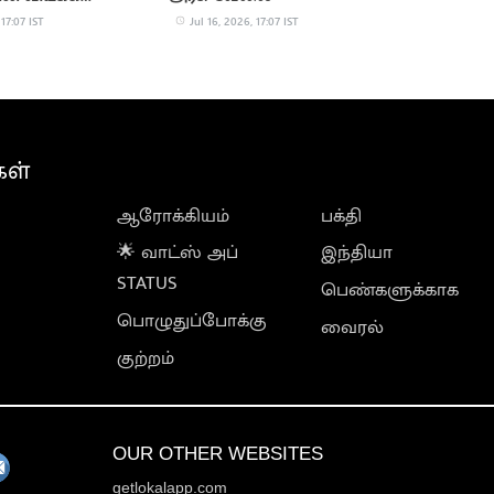
அதிசயங்கள்!
 17:07 IST
Jul 16, 2026, 17:07 IST
கள்
ஆரோக்கியம்
பக்தி
🌟 வாட்ஸ் அப்
இந்தியா
STATUS
பெண்களுக்காக
பொழுதுப்போக்கு
வைரல்
குற்றம்
OUR OTHER WEBSITES
getlokalapp.com