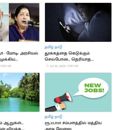
தமிழ் நாடு
 - மோடி: அரசியல்
தூக்கத்தை கெடுக்கும்
முக்கிய
செல்போன்... தெரியாத
ள்
ஆபத்துகள்
 17:07 IST
Jul 16, 2026, 17:07 IST
தமிழ் நாடு
ம் ஆறுகள்...
ரூ.25,050 சம்பளத்தில் மத்திய
ன் வியக்க
அரசு வேலை