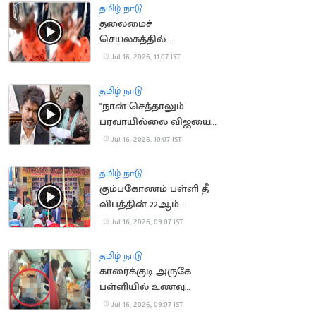
தமிழ் நாடு
தலைமைச்
செயலகத்தில்
தீக்குளிக்க முயன்ற
Jul 16, 2026, 11:07 IST
பெண்
தமிழ் நாடு
"நான் செத்தாலும்
பரவாயில்லை விஜயை
பாக்கணும்".. பெண்
Jul 16, 2026, 10:07 IST
போராட்டம்
தமிழ் நாடு
கும்பகோணம் பள்ளி தீ
விபத்தின் 22ஆம்
ஆண்டு நினைவு தினம்
Jul 16, 2026, 09:07 IST
அனுசரிப்பு
தமிழ் நாடு
காரைக்குடி அருகே
பள்ளியில் உணவு
சாப்பிட்ட மாணவிகள்
Jul 16, 2026, 09:07 IST