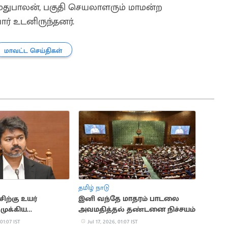
 மதுபாலன், பகுதி செயலாளரும் மாமன்ற
ர் உடனிருந்தனர்.
மாவட்ட செய்திகள்
தமிழ் நாடு
ிற்கு உயர்
இனி வந்தே மாதரம் பாடலை
 முக்கிய
அவமதித்தல் தண்டனை நிச்சயம்
தல்
 01:07 IST
Jul 17, 2026, 01:07 IST