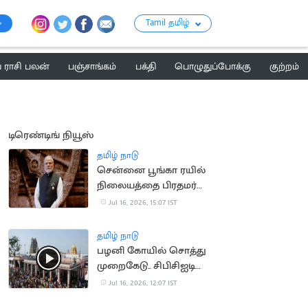
Tamil தமிழ்
ராசி பலன்
பஞ்சாங்கம்
பக்தி
பொழுதுப்போக்கு
குற்றம்
டிரெண்டிங் நியூஸ்
தமிழ் நாடு
சென்னை பூங்கா ரயில்
நிலையத்தை பிரதமர்
மோடி நாளை திறந்து
Jul 16, 2026, 15:07 IST
வைக்கிறார்
தமிழ் நாடு
பழனி கோயில் சொத்து
முறைகேடு.. சிபிசிஐடி
விசாரணை
Jul 16, 2026, 12:07 IST