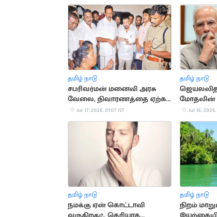
தமிழ் நாடு
தமிழ் நாடு
சபரிவர்மன் மனைவி அரசு
ஜெயலலிதா
வேலை, நிவாரணத்தை ஏற்க
மோதலின் 
மறுப்பு: அமைச்சர்கள்
தருணங்க
Jul 17, 2026, 01:07 IST
Jul 16, 2026,
ஏமாற்றத்துடன் திரும்பினர்
தமிழ் நாடு
தமிழ் நாடு
நமக்கு ஏன் கொட்டாவி
நிறம் மாறு
வருகிறது?.. தெரியாத
இயற்கையி