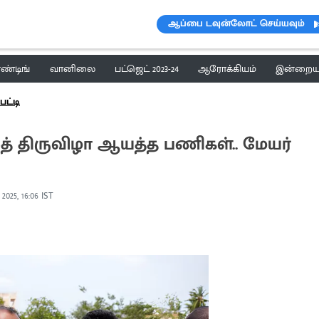
ஆப்பை டவுன்லோட் செய்யவும்
ெண்டிங்
வானிலை
பட்ஜெட் 2023-24
ஆரோக்கியம்
இன்றைய 
ட்டி
ைத் திருவிழா ஆயத்த பணிகள்.. மேயர்
 2025, 16:06 IST