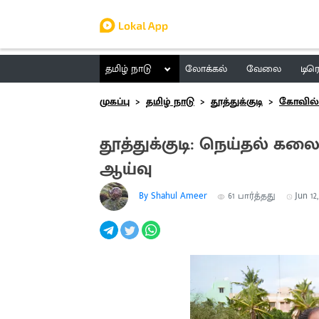
தமிழ் நாடு
லோக்கல்
வேலை
டிர
முகப்பு
தமிழ் நாடு
தூத்துக்குடி
கோவில்ப
தூத்துக்குடி: நெய்தல் கல
ஆய்வு
By Shahul Ameer
61
பார்த்தது
Jun 12,