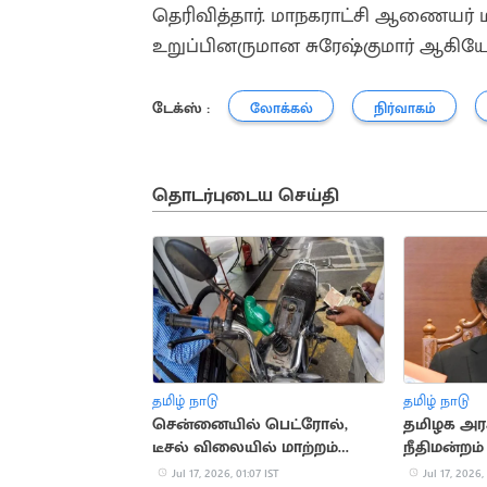
தெரிவித்தார். மாநகராட்சி ஆணையர்
உறுப்பினருமான சுரேஷ்குமார் ஆகியோ
டேக்ஸ் :
லோக்கல்
நிர்வாகம்
தொடர்புடைய செய்தி
தமிழ் நாடு
தமிழ் நாடு
சென்னையில் பெட்ரோல்,
தமிழக அரச
டீசல் விலையில் மாற்றம்
நீதிமன்றம்
இல்லை
அறிவுறுத்
Jul 17, 2026, 01:07 IST
Jul 17, 2026,