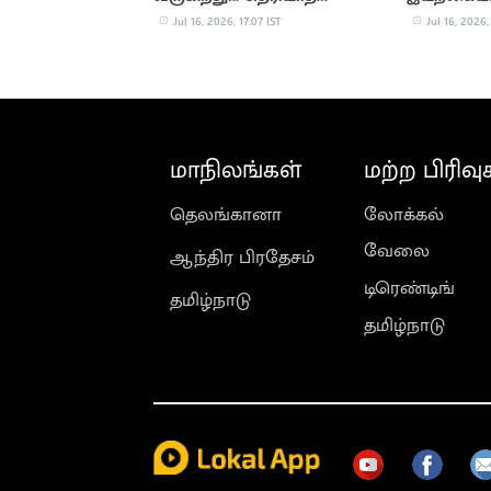
சுவாரஸ்ய காரணங்கள்
வைக்கும் 
Jul 16, 2026, 17:07 IST
Jul 16, 2026,
மாநிலங்கள்
மற்ற பிரிவு
தெலங்கானா
லோக்கல்
வேலை
ஆந்திர பிரதேசம்
டிரெண்டிங்
தமிழ்நாடு
தமிழ்நாடு