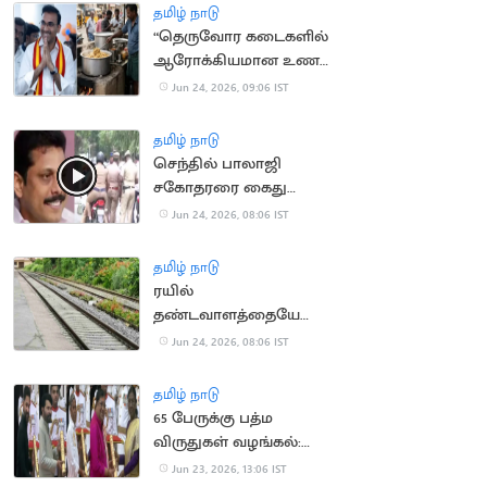
தமிழ் நாடு
“தெருவோர கடைகளில்
ஆரோக்கியமான உணவு
தயாரிக்க கடன்”..
Jun 24, 2026, 09:06 IST
அமைச்சர் தகவல்
தமிழ் நாடு
செந்தில் பாலாஜி
சகோதரரை கைது
செய்யாதது ஏன்? -
Jun 24, 2026, 08:06 IST
நீதிமன்றம் கேள்வி
தமிழ் நாடு
ரயில்
தண்டவாளத்தையே
மொத்தமாக திருடிச்
Jun 24, 2026, 08:06 IST
சென்ற ஆசாமிகள்
தமிழ் நாடு
65 பேருக்கு பத்ம
விருதுகள் வழங்கல்:
ஜனாதிபதி திரவுபதி
Jun 23, 2026, 13:06 IST