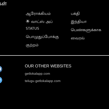
கள்
ஆரோக்கியம்
பக்தி
🌟 வாட்ஸ் அப்
இந்தியா
STATUS
பெண்களுக்காக
பொழுதுப்போக்கு
வைரல்
குற்றம்
OUR OTHER WEBSITES
getlokalapp.com
telugu.getlokalapp.com