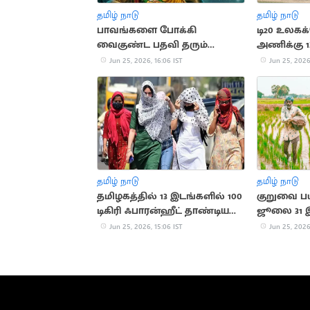
தமிழ் நாடு
தமிழ் நாடு
பாவங்களை போக்கி
டி20 உலகக
வைகுண்ட பதவி தரும்
அணிக்கு 1
நிர்ஜலா ஏகாதசி விரதம்
Jun 25, 2026, 16:06 IST
Jun 25, 2026
தமிழ் நாடு
தமிழ் நாடு
தமிழகத்தில் 13 இடங்களில் 100
குறுவை பயி
டிகிரி ஃபாரன்ஹீட் தாண்டிய
ஜூலை 31 இ
வெயில்
அமைச்சர் 
Jun 25, 2026, 15:06 IST
Jun 25, 2026