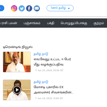
Tamil தமிழ்
ராசி பலன்
பஞ்சாங்கம்
பக்தி
பொழுதுப்போக்கு
குற்றம்
டிரெண்டிங் நியூஸ்
தமிழ் நாடு
எ.வ.வேலு உட்பட 11 பேர்
மீது வழக்குப்பதிவு
Jun 25, 2026, 05:06 IST
தமிழ் நாடு
மோசடி புகாரில் EX
அமைச்சர் சிவசங்கரின்
உதவியாளர் கைது
Jun 24, 2026, 15:06 IST