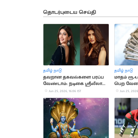
தொடர்புடைய செய்தி
தமிழ் நாடு
தமிழ் நாடு
தவறான தகவல்களை பரப்ப
மாதம் ரூ.
வேண்டாம்: நடிகை ஸ்ரீலீலா
பெற வேலை
வேண்டுகோள்
அடையாள அ
Jun 25, 2026, 16:06 IST
Jun 25, 2026