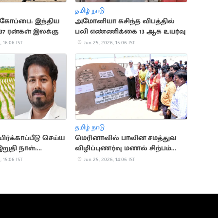
தமிழ் நாடு
்கோப்பை: இந்திய
அமோனியா கசிந்த விபத்தில்
37 ரன்கள் இலக்கு
பலி எண்ணிக்கை 13 ஆக உயர்வு
, 16:06 IST
Jun 25, 2026, 15:06 IST
தமிழ் நாடு
ர்க்காப்பீடு செய்ய
மெரினாவில் பாலின சமத்துவ
றுதி நாள்:
விழிப்புணர்வு மணல் சிற்பம்
அறிவிப்பு
திறப்பு
, 15:06 IST
Jun 25, 2026, 14:06 IST