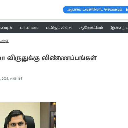
ஆப்பை டவுன்லோட் செய்யவும்
ெண்டிங்
வானிலை
பட்ஜெட் 2023-24
ஆரோக்கியம்
இன்றைய 
டாரம்
்லா விருதுக்கு விண்ணப்பங்கள்
, 2025, 14:06 IST