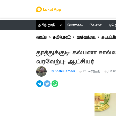
தமிழ் நாடு
லோக்கல்
வேலை
டிர
முகப்பு
தமிழ் நாடு
தூத்துக்குடி
ஓட்டப்பி
தூத்துக்குடி: கல்பனா சாவ
வரவேற்பு: ஆட்சியர்
By Shahul Ameer
82
பார்த்தது
Jun 06