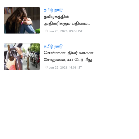
முர்மு வழங்கினார்
தமிழ் நாடு
தமிழகத்தில்
அதிகரிக்கும் பதின்ம
வயது கர்ப்பங்கள்
Jun 23, 2026, 09:06 IST
தமிழ் நாடு
சென்னை: திடீர் வாகன
சோதனை, 443 பேர் மீது
வழக்கு
Jun 22, 2026, 16:06 IST