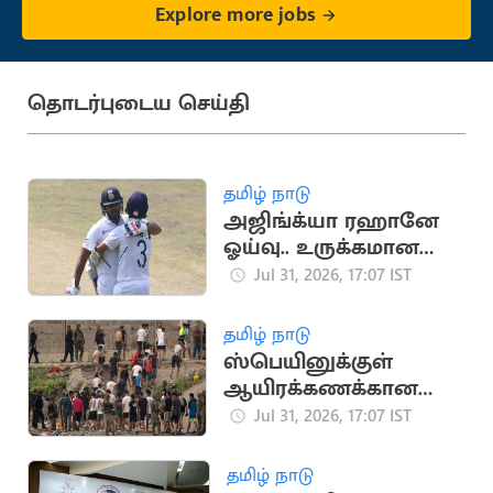
Explore more jobs
தொடர்புடைய செய்தி
தமிழ் நாடு
அஜிங்க்யா ரஹானே
ஓய்வு.. உருக்கமான
பதிவை வெளியிட்ட
Jul 31, 2026, 17:07 IST
ரோகித் சர்மா
தமிழ் நாடு
ஸ்பெயினுக்குள்
ஆயிரக்கணக்கான
அகதிகள்
Jul 31, 2026, 17:07 IST
நுழைந்ததால்
பரபரப்பு.. நெரிசலில்
தமிழ் நாடு