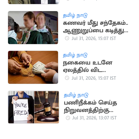
அன்புமணி விமர்சனம்
தமிழ் நாடு
கணவர் மீது சந்தேகம்..
ஆணுறுப்பை கடித்து
துப்பிய மனைவி
Jul 31, 2026, 15:07 IST
தமிழ் நாடு
நகையை உடனே
ஏலத்தில் விட
முடியாது.. ஆர்பிஐ
Jul 31, 2026, 15:07 IST
விதிமுறைகள்
விளக்கம்
தமிழ் நாடு
பணிநீக்கம் செய்த
நிறுவனத்திற்கு
எதிராக வழக்கு.. ரூ.19
Jul 31, 2026, 13:07 IST
லட்சம் இழப்பீடு பெற்ற
பெண்