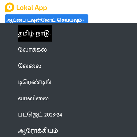
ஆப்பை டவுன்லோட் செய்யவும்
தமிழ் நாடு
லோக்கல்
வேலை
டிரெண்டிங்
வானிலை
பட்ஜெட் 2023-24
ஆரோக்கியம்