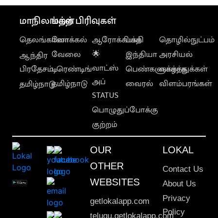
மாநிலங்கள்
மற்ற பிரிவுகள்
தெலங்கானா
லோக்கல்
ஆரோக்கியம்
பக்தி
தொழில்நுட்பம்
வேலை
🌟
இந்தியா
அரசியல்
ஆந்திர
வாட்ஸ்
பிரதேசம்
டிரெண்டிங்
பெண்களுக்காக
வாழ்த்துக்கள்
அப்
தமிழ்நாடு
வைரல்
விளம்பரங்கள்
தமிழ்நாடு
STATUS
பொழுதுப்போக்கு
குற்றம்
OUR
LOKAL
OTHER
Contact Us
WEBSITES
About Us
Privacy
getlokalapp.com
Policy
telugu.getlokalapp.com