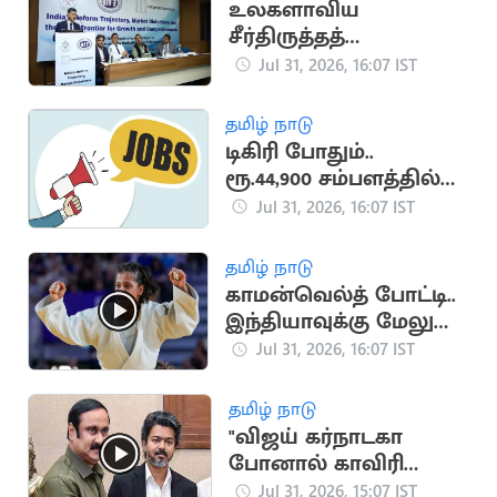
சிக்கி 9 பேர் பலி
உலகளாவிய
சீர்திருத்தத்
தரவரிசையில் இந்தியா
Jul 31, 2026, 16:07 IST
57வது இடத்திற்கு
முன்னேற்றம்
தமிழ் நாடு
டிகிரி போதும்..
ரூ.44,900 சம்பளத்தில்
மத்திய அரசு வேலை
Jul 31, 2026, 16:07 IST
தமிழ் நாடு
காமன்வெல்த் போட்டி..
இந்தியாவுக்கு மேலும்
ஒரு தங்கம்
Jul 31, 2026, 16:07 IST
தமிழ் நாடு
"விஜய் கர்நாடகா
போனால் காவிரி
வந்துவிடாது" -
Jul 31, 2026, 15:07 IST