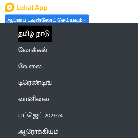
ஆப்பை டவுன்லோட் செய்யவும்
தமிழ் நாடு
லோக்கல்
வேலை
டிரெண்டிங்
வானிலை
பட்ஜெட் 2023-24
ஆரோக்கியம்