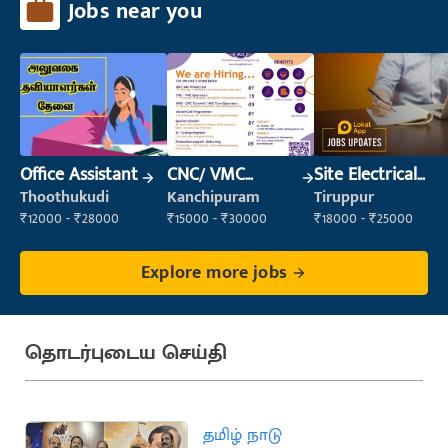
Jobs near you
Office Assistant
CNC/ VMC
Site Electrical
Operator
Engineer
Thoothukudi
Kanchipuram
Tiruppur
₹12000 - ₹28000
₹15000 - ₹30000
₹18000 - ₹25000
Explore more jobs
தொடர்புடைய செய்தி
தமிழ் நாடு