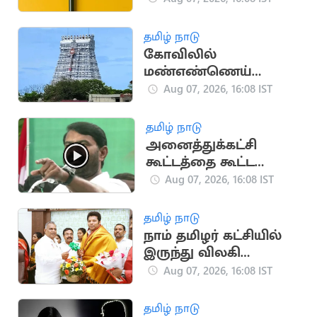
ஆகஸ்ட் 8, 9-ல்
நேர்முகத் தேர்வு!
தமிழ் நாடு
கோவிலில்
மண்எண்ணெய்
ஊற்றி தீக்குளித்த
Aug 07, 2026, 16:08 IST
பக்தர்:
அதிர்ஷ்டவசமாக உயிர்
தமிழ் நாடு
பிழைத்தார்
அனைத்துக்கட்சி
கூட்டத்தை கூட்ட
வேண்டும்.. சீமான்
Aug 07, 2026, 16:08 IST
வலியுறுத்தல்
தமிழ் நாடு
நாம் தமிழர் கட்சியில்
இருந்து விலகி
தவெகவில் இணைந்த
Aug 07, 2026, 16:08 IST
புகழேந்தி மாறன்
தமிழ் நாடு