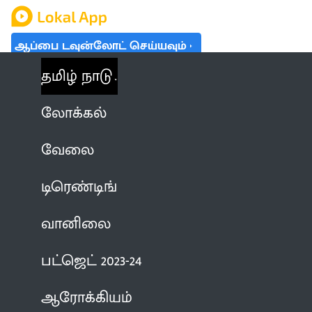
ஆப்பை டவுன்லோட் செய்யவும்
தமிழ் நாடு
லோக்கல்
வேலை
டிரெண்டிங்
வானிலை
பட்ஜெட் 2023-24
ஆரோக்கியம்