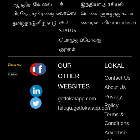
வேலை
🌟
இந்தியா
அரசியல்
ஆந்திர
வாட்ஸ்
பிரதேசம்
டிரெண்டிங்
பெண்களுக்காக
வாழ்த்துக்கள்
அப்
தமிழ்நாடு
வைரல்
விளம்பரங்கள்
தமிழ்நாடு
STATUS
பொழுதுப்போக்கு
குற்றம்
OUR
LOKAL
OTHER
Contact Us
WEBSITES
About Us
Privacy
getlokalapp.com
Policy
telugu.getlokalapp.com
Terms &
Conditions
Advertise