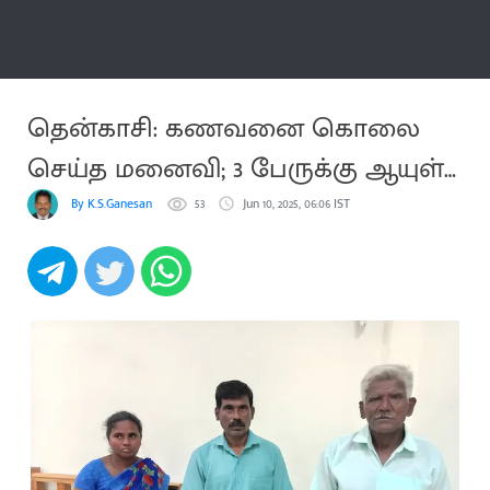
மேலும்
தென்காசி: கணவனை கொலை
செய்த மனைவி; 3 பேருக்கு ஆயுள்
தண்டனை
By K.S.Ganesan
53
Jun 10, 2025, 06:06 IST