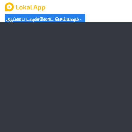
ஆப்பை டவுன்லோட் செய்யவும்
தமிழ் நாடு
லோக்கல்
வேலை
டிரெண்டிங்
வானிலை
பட்ஜெட் 2023-24
ஆரோக்கியம்