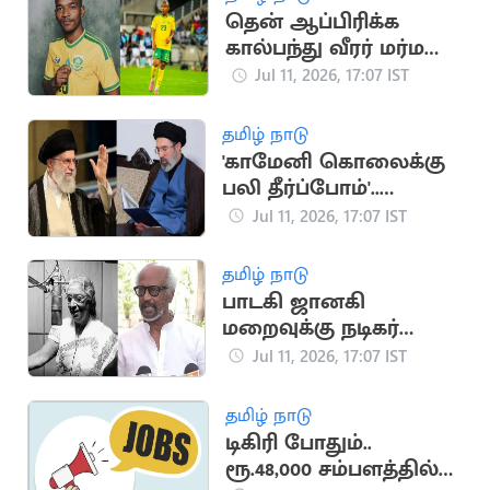
தென் ஆப்பிரிக்க
கால்பந்து வீரர் மர்ம
மரணம்
Jul 11, 2026, 17:07 IST
தமிழ் நாடு
'காமேனி கொலைக்கு
பலி தீர்ப்போம்'..
அமெரிக்கா,
Jul 11, 2026, 17:07 IST
இஸ்ரேலுக்கு மிரட்டல்
தமிழ் நாடு
பாடகி ஜானகி
மறைவுக்கு நடிகர்
ரஜினிகாந்த் இரங்கல்
Jul 11, 2026, 17:07 IST
தமிழ் நாடு
டிகிரி போதும்..
ரூ.48,000 சம்பளத்தில்