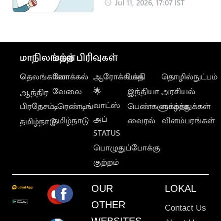
சூப்பர் வேலை
Jul 11, 2026, 17:07 IST
மாநிலங்கள்
மற்ற பிரிவுகள்
தெலங்கானா
லோக்கல்
ஆரோக்கியம்
பக்தி
தொழில்நுட்பம்
வேலை
🌟
இந்தியா
அரசியல்
ஆந்திர
வாட்ஸ்
பிரதேசம்
டிரெண்டிங்
பெண்களுக்காக
வாழ்த்துக்கள்
அப்
தமிழ்நாடு
வைரல்
விளம்பரங்கள்
தமிழ்நாடு
STATUS
பொழுதுப்போக்கு
குற்றம்
OUR
LOKAL
OTHER
Contact Us
WEBSITES