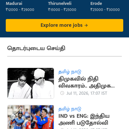
Operator
Staff
Madurai
Thirunelveli
Erode
(Housekeeping)
₹12000 - ₹29000
₹15000 - ₹25000
₹25000 - ₹30000
Explore more jobs
தொடர்புடைய செய்தி
தமிழ் நாடு
திமுகவில் நிதி
விவகாரம்.. அதிமுக
உருவாக காரணமான
Jul 11, 2026, 17:07 IST
சம்பவம்
தமிழ் நாடு
IND vs ENG: இந்திய
அணி படுதோல்வி