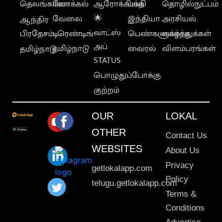
தெலங்கானா
லோக்கல்
ஆரோக்கியம்
பக்தி
தொழில்நுட்பம்
வேலை
🌟
இந்தியா
அரசியல்
ஆந்திர
வாட்ஸ்
பிரதேசம்
டிரெண்டிங்
பெண்களுக்காக
வாழ்த்துக்கள்
அப்
தமிழ்நாடு
வைரல்
விளம்பரங்கள்
தமிழ்நாடு
STATUS
பொழுதுப்போக்கு
குற்றம்
OUR
LOKAL
OTHER
Contact Us
WEBSITES
About Us
Privacy
getlokalapp.com
Policy
telugu.getlokalapp.com
Terms &
Conditions