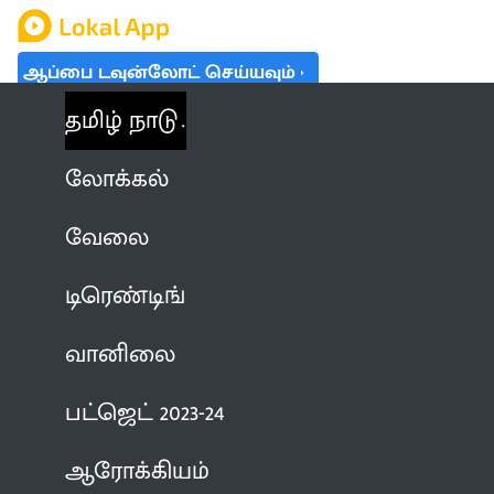
ஆப்பை டவுன்லோட் செய்யவும்
தமிழ் நாடு
லோக்கல்
வேலை
டிரெண்டிங்
வானிலை
பட்ஜெட் 2023-24
ஆரோக்கியம்