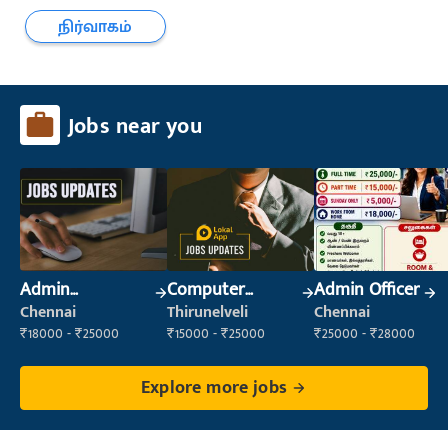
நிர்வாகம்
Jobs near you
Admin
Computer
Admin Officer
Supervisor
Operator
Chennai
Thirunelveli
Chennai
₹18000 - ₹25000
₹15000 - ₹25000
₹25000 - ₹28000
Explore more jobs