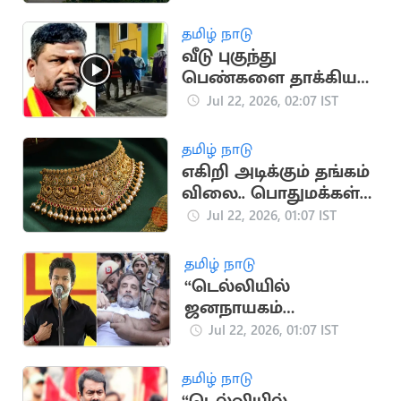
தமிழ் நாடு
வீடு புகுந்து
பெண்களை தாக்கிய
தவெக நிர்வாகி..
Jul 22, 2026, 02:07 IST
போலீசுக்கே மிரட்டல்
தமிழ் நாடு
எகிறி அடிக்கும் தங்கம்
விலை.. பொதுமக்கள்
அதிர்ச்சி
Jul 22, 2026, 01:07 IST
தமிழ் நாடு
“டெல்லியில்
ஜனநாயகம்
நசுக்கப்படுகிறது” -
Jul 22, 2026, 01:07 IST
தவெக கண்டனம்
தமிழ் நாடு