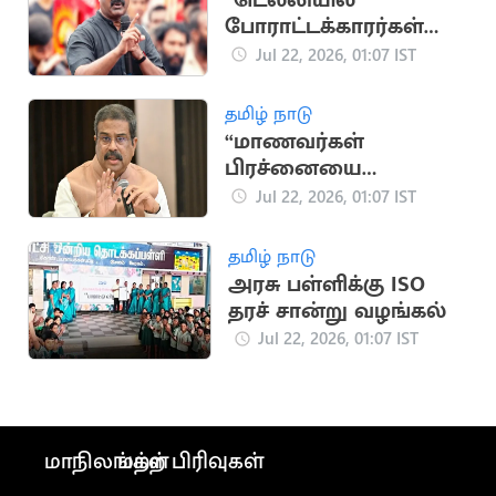
“டெல்லியில்
போராட்டக்காரர்கள்
மீதான தாக்குதல்
Jul 22, 2026, 01:07 IST
கண்டனத்துக்குரியது”..
சீமான்
தமிழ் நாடு
“மாணவர்கள்
பிரச்னையை
விவாதிக்க தயார்”..
Jul 22, 2026, 01:07 IST
தர்மேந்திர பிரதான்
தமிழ் நாடு
அரசு பள்ளிக்கு ISO
தரச் சான்று வழங்கல்
Jul 22, 2026, 01:07 IST
மாநிலங்கள்
மற்ற பிரிவுகள்