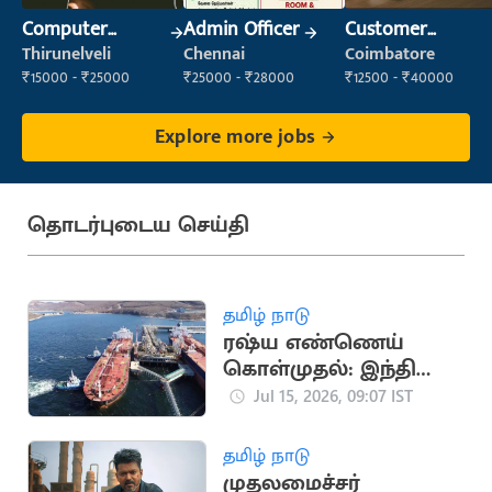
Computer
Admin Officer
Customer
Operator
Support Officer
Thirunelveli
Chennai
Coimbatore
₹15000 - ₹25000
₹25000 - ₹28000
₹12500 - ₹40000
Explore more jobs
தொடர்புடைய செய்தி
தமிழ் நாடு
ரஷ்ய எண்ணெய்
கொள்முதல்: இந்தியா
மீது கூடுதல் வரி
Jul 15, 2026, 09:07 IST
மசோதா
தமிழ் நாடு
முதலமைச்சர்