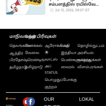
சம்பளத்தில் ரயில்வே
வாரியத்தில் வேலை
Jul 15, 2026, 09:07 IST
மாநிலங்கள்
மற்ற பிரிவுகள்
தெலங்கானா
லோக்கல்
ஆரோக்கியம்
பக்தி
தொழில்நுட்பம்
வேலை
🌟
இந்தியா
அரசியல்
ஆந்திர
வாட்ஸ்
பிரதேசம்
டிரெண்டிங்
பெண்களுக்காக
வாழ்த்துக்கள்
அப்
தமிழ்நாடு
வைரல்
விளம்பரங்கள்
தமிழ்நாடு
STATUS
பொழுதுப்போக்கு
குற்றம்
OUR
LOKAL