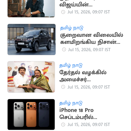
விஜய்யின்
'ஜனநாயகன்' ரிலீஸ்
Jul 15, 2026, 09:07 IST
தேதி அறிவிப்பு
தமிழ் நாடு
குறைவான விலையில்
களமிறங்கிய நிசான்
நிறுவன கார்
Jul 15, 2026, 09:07 IST
தமிழ் நாடு
தேர்தல் வழக்கில்
அமைச்சர்
செங்கோட்டையனுக்கு
Jul 15, 2026, 09:07 IST
உயர்நீதிமன்றம்
நோட்டீஸ்
தமிழ் நாடு
iPhone 18 Pro
செப்டம்பரில்
அறிமுகமாக வாய்ப்பு
Jul 15, 2026, 09:07 IST