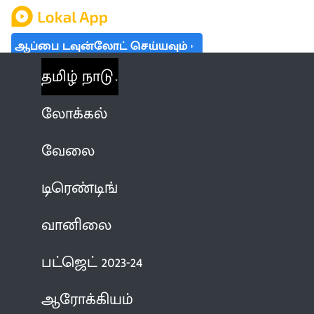
ஆப்பை டவுன்லோட் செய்யவும்
தமிழ் நாடு
லோக்கல்
வேலை
டிரெண்டிங்
வானிலை
பட்ஜெட் 2023-24
ஆரோக்கியம்