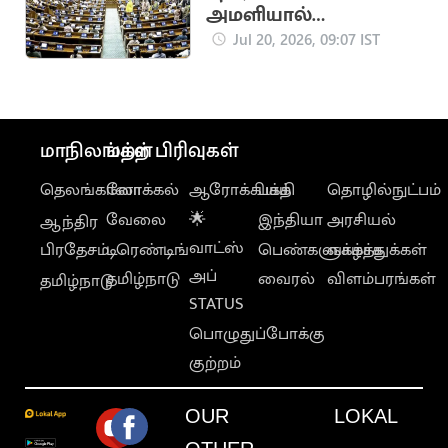
அமளியால்
மாநிலங்களவை நாள்
Jul 20, 2026, 09:07 IST
முழுவதும் ஒத்திவைப்பு
மாநிலங்கள்
மற்ற பிரிவுகள்
தெலங்கானா
லோக்கல்
ஆரோக்கியம்
பக்தி
தொழில்நுட்பம்
வேலை
🌟
இந்தியா
அரசியல்
ஆந்திர
வாட்ஸ்
பிரதேசம்
டிரெண்டிங்
பெண்களுக்காக
வாழ்த்துக்கள்
அப்
தமிழ்நாடு
வைரல்
விளம்பரங்கள்
தமிழ்நாடு
STATUS
பொழுதுப்போக்கு
குற்றம்
OUR
LOKAL