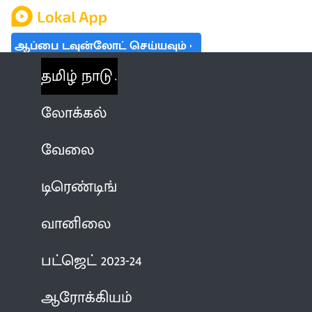
ஆப்பை டவுன்லோட் செய்யவும்
தமிழ் நாடு
லோக்கல்
வேலை
டிரெண்டிங்
வானிலை
பட்ஜெட் 2023-24
ஆரோக்கியம்