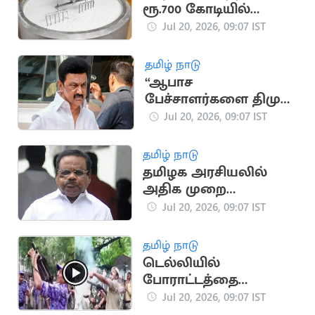
ரூ.700 கோடியில்
அமைய இருக்கும்
Jul 20, 2026, 09:07 IST
தயிர் ஆலை
தமிழ் நாடு
“ஆபாச
பேச்சாளர்களை திமுக
வளர்த்து வருகிறது”..
Jul 20, 2026, 09:07 IST
தவெக IT Wing
தமிழ் நாடு
தமிழக அரசியலில்
அதிக முறை
சபாநாயகராக
Jul 20, 2026, 09:07 IST
இருந்தவர் யார்?
தமிழ் நாடு
டெல்லியில்
போராட்டத்தை
கலைக்க கண்ணீர்
Jul 20, 2026, 09:07 IST
புகைகுண்டு வீச்சு