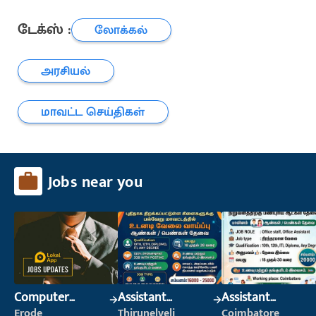
டேக்ஸ் :
லோக்கல்
அரசியல்
மாவட்ட செய்திகள்
Jobs near you
Computer
Assistant
Assistant
Operator
Manager
Manager
Erode
Thirunelveli
Coimbatore