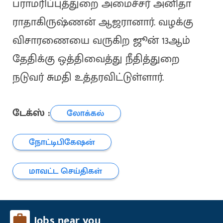
பராமரிப்புத்துறை அமைச்சர் அனிதா
ராதாகிருஷ்ணன் ஆஜரானார். வழக்கு
விசாரணையை வருகிற ஜூன் 13ஆம்
தேதிக்கு ஒத்திவைத்து நீதித்துறை
நடுவர் சுமதி உத்தரவிட்டுள்ளார்.
டேக்ஸ் :
லோக்கல்
நோட்டிபிகேஷன்
மாவட்ட செய்திகள்
Jobs near you