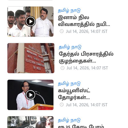
பாதிக்கப்பட்டோருக்கு
நிதியுதவி அறிவித்த
தமிழ் நாடு
முதல்வர்
இனாம் நில
விவகாரத்தில் நயினார்
நாகேந்திரன் ரீல்
Jul 14, 2026, 14:07 IST
சுத்துகிறார்: ரமேஷ்
தமிழ் நாடு
தேர்தல் பிரசாரத்தில்
குழந்தைகள்
பயன்பாடு: விதிகள்
Jul 14, 2026, 14:07 IST
வகுக்க தேர்தல்
ஆணையம் முடிவு
தமிழ் நாடு
கம்யூனிஸ்ட்
தோழர்கள்
அமைச்சர்களாகும்
Jul 14, 2026, 14:07 IST
காலம் மிக
நெருங்குகிறது -
தமிழ் நாடு
மு.வீரபாண்டியன்
ரூ.35 கோடி பேரம்