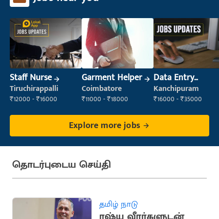
Staff Nurse
Garment Helper
Data Entry
Operator
Tiruchirappalli
Coimbatore
Kanchipuram
₹12000 - ₹16000
₹11000 - ₹18000
₹16000 - ₹35000
Explore more jobs
தொடர்புடைய செய்தி
தமிழ் நாடு
ரஷ்ய வீரர்களுடன்