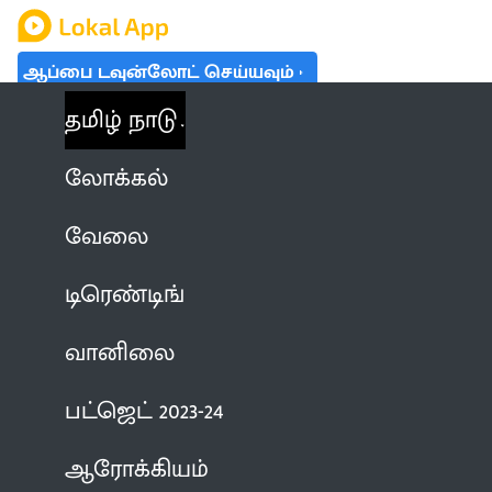
ஆப்பை டவுன்லோட் செய்யவும்
தமிழ் நாடு
லோக்கல்
வேலை
டிரெண்டிங்
வானிலை
பட்ஜெட் 2023-24
ஆரோக்கியம்