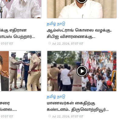
தமிழ் நாடு
க்கு எதிரான
ஆம்ஸ்ட்ராங் கொலை வழக்கு..
ாபஸ் பெற்றார்
சிபிஐ விசாரணைக்கு
உச்சநீதிமன்றம் அனுமதி
 07:07 IST
Jul 22, 2026, 07:07 IST
தமிழ் நாடு
்சரை
மாணவர்கள் கைதிற்கு
ல்லை..
கண்டனம்.. திருவொற்றியூர்
 உடைத்த
காவல் நிலையம் முற்றுகை
 07:07 IST
Jul 22, 2026, 07:07 IST
ல் அறிவு