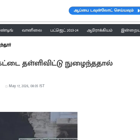
ஆப்பை டவுன்லோட் செய்யவும்
ெண்டிங்
வானிலை
பட்ஜெட் 2023-24
ஆரோக்கியம்
இன்றைய 
ந்தூர்
 கேட்டை தள்ளிவிட்டு நுழைந்ததால்
ு
May 17, 2026, 08:05 IST