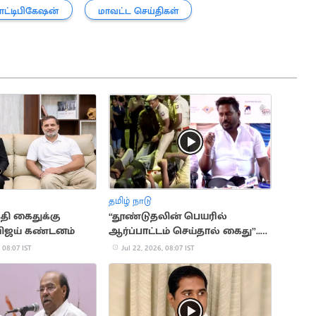
ட்டிபிகேஷன்
மாவட்ட செய்திகள்
தமிழ் நாடு
்தி கைதுக்கு
“தூண்டுதலின் பெயரில்
விஜய் கண்டனம்
ஆர்ப்பாட்டம் செய்தால் கைது”..
அமைச்சர் ராஜ்மோகன் விளக்கம்
 08:07 IST
Jul 22, 2026, 08:07 IST