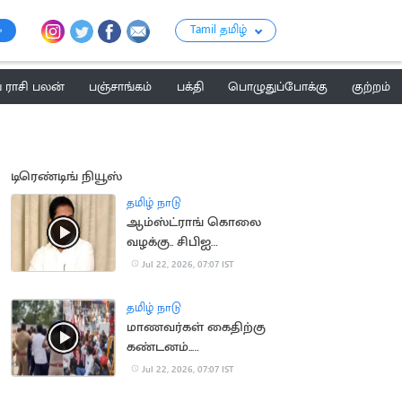
Tamil தமிழ்
ராசி பலன்
பஞ்சாங்கம்
பக்தி
பொழுதுப்போக்கு
குற்றம்
டிரெண்டிங் நியூஸ்
தமிழ் நாடு
ஆம்ஸ்ட்ராங் கொலை
வழக்கு.. சிபிஐ
விசாரணைக்கு
Jul 22, 2026, 07:07 IST
உச்சநீதிமன்றம்
அனுமதி
தமிழ் நாடு
மாணவர்கள் கைதிற்கு
கண்டனம்..
திருவொற்றியூர் காவல்
Jul 22, 2026, 07:07 IST
நிலையம் முற்றுகை