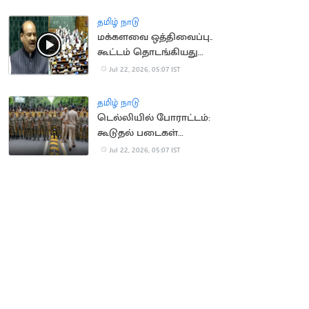
விசாரிக்க மனு
தமிழ் நாடு
மக்களவை ஒத்திவைப்பு..
கூட்டம் தொடங்கியது
முதலே எதிர்க்கட்சி
Jul 22, 2026, 05:07 IST
எம்பிக்கள் அமளி
தமிழ் நாடு
டெல்லியில் போராட்டம்:
கூடுதல் படைகள்
வரவிழிப்பு
Jul 22, 2026, 05:07 IST