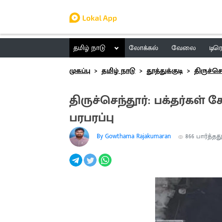
தமிழ் நாடு
லோக்கல்
வேலை
டிர
முகப்பு
தமிழ் நாடு
தூத்துக்குடி
திருச்செ
திருச்செந்தூர்: பக்தர்கள்
பரபரப்பு
By Gowthama Rajakumaran
866
பார்த்தத