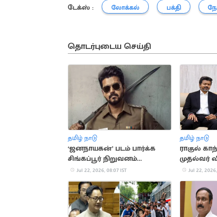
டேக்ஸ் :
லோக்கல்
பக்தி
நோ
தொடர்புடைய செய்தி
தமிழ் நாடு
தமிழ் நாடு
‘ஜனநாயகன்’ படம் பார்க்க
ராகுல் காந
சிங்கப்பூர் நிறுவனம்
முதல்வர் 
விடுமுறை அறிவிப்பு
Jul 22, 2026, 08:07 IST
Jul 22, 2026,