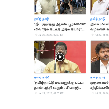
தமிழ் நாடு
தமிழ் நாடு
“நீட் குறித்து ஆக்கப்பூர்வமான
அன்புமணி
விவாதம் நடத்த அரசு தயார்''..
வழக்கை வ
மத்திய அமைச்சர்
ராமதாஸ்
Jul 22, 2026, 07:07 IST
Jul 22, 2026,
தமிழ் நாடு
தமிழ் நாடு
"தமிழ்நாட்டு மக்களுக்கு பட்டா
முதலமைச
தான் புத்தி வரும்".. சிவாஜி
சந்திக்கவி
கிருஷ்ணமூர்த்தி
உண்மையை
Jul 22, 2026, 07:07 IST
Jul 22, 2026,
தெருக்குர