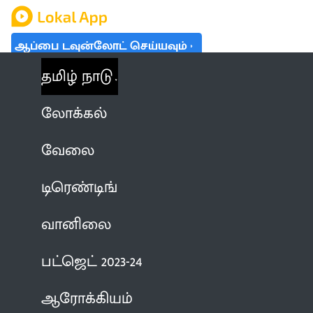
ஆப்பை டவுன்லோட் செய்யவும்
தமிழ் நாடு
லோக்கல்
வேலை
டிரெண்டிங்
வானிலை
பட்ஜெட் 2023-24
ஆரோக்கியம்