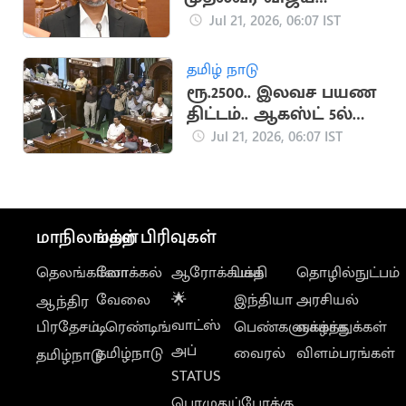
ஆலோசனை
Jul 21, 2026, 06:07 IST
தமிழ் நாடு
ரூ.2500.. இலவச பயண
திட்டம்.. ஆகஸ்ட் 5ல்
வெளியாக வாய்ப்பு
Jul 21, 2026, 06:07 IST
மாநிலங்கள்
மற்ற பிரிவுகள்
தெலங்கானா
லோக்கல்
ஆரோக்கியம்
பக்தி
தொழில்நுட்பம்
வேலை
🌟
இந்தியா
அரசியல்
ஆந்திர
வாட்ஸ்
பிரதேசம்
டிரெண்டிங்
பெண்களுக்காக
வாழ்த்துக்கள்
அப்
தமிழ்நாடு
வைரல்
விளம்பரங்கள்
தமிழ்நாடு
STATUS
பொழுதுப்போக்கு