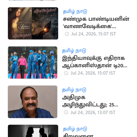
தமிழ் நாடு
சண்முக பாண்டியனின்
'வாணவேடிக்கை'
படத்தில் இணைந்த
Jul 24, 2026, 15:07 IST
சிவானி ராஜசேகர்!
தமிழ் நாடு
இந்தியாவுக்கு எதிராக
ஆப்கானிஸ்தான் டி20
தொடர்: டெல்லியில்
Jul 24, 2026, 15:07 IST
போட்டி?
தமிழ் நாடு
அதிமுக
அழிந்துவிட்டது; 25
எம்எல்ஏக்கள்
Jul 24, 2026, 13:07 IST
தவெகவுக்கு
வருவார்கள்: புகழேந்தி
தமிழ் நாடு
சிறுவனை