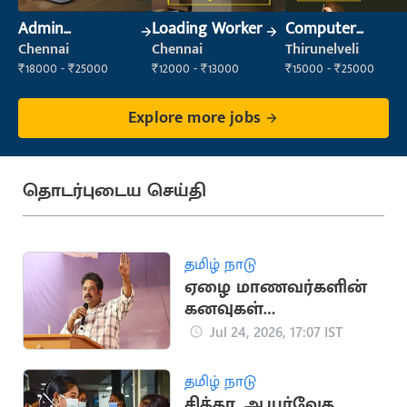
Admin
Loading Worker
Computer
Supervisor
Operator
Chennai
Chennai
Thirunelveli
₹18000 - ₹25000
₹12000 - ₹13000
₹15000 - ₹25000
Explore more jobs
தொடர்புடைய செய்தி
தமிழ் நாடு
ஏழை மாணவர்களின்
கனவுகள்
நசுக்கப்படுகின்றன -
Jul 24, 2026, 17:07 IST
சீனு ராமசாமி
தமிழ் நாடு
சித்தா, ஆயுர்வேத