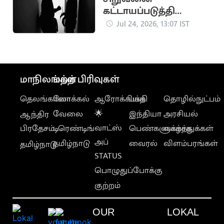
கட்டாயப்படுத்தி
இளம்பெண் பாலியல்
Jul 24, 2026, 13:07 IST
உறவு
மாநிலங்கள்
மற்ற பிரிவுகள்
தெலங்கானா
லோக்கல்
ஆரோக்கியம்
பக்தி
தொழில்நுட்பம்
வேலை
🌟
இந்தியா
அரசியல்
ஆந்திர
வாட்ஸ்
பிரதேசம்
டிரெண்டிங்
பெண்களுக்காக
வாழ்த்துக்கள்
அப்
தமிழ்நாடு
வைரல்
விளம்பரங்கள்
தமிழ்நாடு
STATUS
பொழுதுப்போக்கு
குற்றம்
OUR
LOKAL