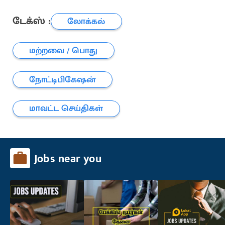
டேக்ஸ் :
லோக்கல்
மற்றவை / பொது
நோட்டிபிகேஷன்
மாவட்ட செய்திகள்
Jobs near you