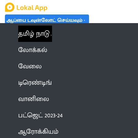
ஆப்பை டவுன்லோட் செய்யவும்
தமிழ் நாடு
லோக்கல்
வேலை
டிரெண்டிங்
வானிலை
பட்ஜெட் 2023-24
ஆரோக்கியம்