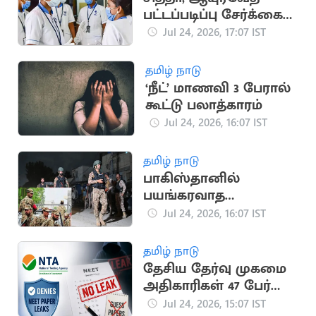
பட்டப்படிப்பு சேர்க்கை:
விண்ணப்பங்கள்
Jul 24, 2026, 17:07 IST
வரவேற்பு
தமிழ் நாடு
‘நீட்’ மாணவி 3 பேரால்
கூட்டு பலாத்காரம்
Jul 24, 2026, 16:07 IST
தமிழ் நாடு
பாகிஸ்தானில்
பயங்கரவாத
தாக்குதல்: 15
Jul 24, 2026, 16:07 IST
பாதுகாப்பு வீரர்கள்
பலி
தமிழ் நாடு
தேசிய தேர்வு முகமை
அதிகாரிகள் 47 பேர்
பணி நீக்கம்
Jul 24, 2026, 15:07 IST