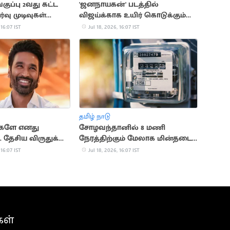
வகுப்பு 2வது கட்ட
'ஜனநாயகன்' படத்தில்
வு முடிவுகள்
விஜய்க்காக உயிர் கொடுக்கும்
து
நண்பன் நான்”.. அமைச்சர்
 16:07 IST
Jul 18, 2026, 16:07 IST
ஸ்ரீநாத்
தமிழ் நாடு
ர்களே எனது
சோழவந்தானில் 8 மணி
. தேசிய விருதுக்கு
நேரத்திற்கும் மேலாக மின்தடை..
ழ்ச்சி பதிவு
மக்கள் அவதி
 16:07 IST
Jul 18, 2026, 16:07 IST
கள்