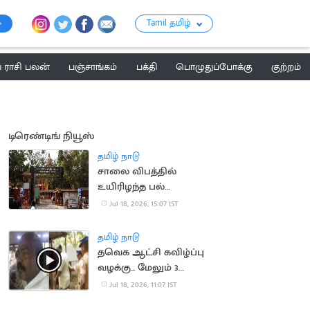
Tamil தமிழ்
ராசி பலன்
பஞ்சாங்கம்
பக்தி
பொழுதுப்போக்கு
குற்றம்
டிரெண்டிங் நியூஸ்
தமிழ் நாடு
சாலை விபத்தில்
உயிரிழந்த பல்
மருத்துவரின்
Jul 18, 2026, 15:07 IST
குடும்பத்திற்கு ரூ.1.4
கோடி இழப்பீடு
தமிழ் நாடு
தவெக ஆட்சி கவிழ்ப்பு
வழக்கு... மேலும் 3
பேரிடம் போலீசார் தீவிர
Jul 18, 2026, 11:07 IST
விசாரணை