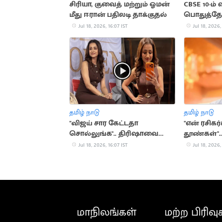
சிரியா, குவைத் மற்றும் ஓமன்
CBSE 10-ம் 
மீது ஈரான் பதிலடி தாக்குதல்
பொதுத்தேர்
வெளியான
Jul 18, 2026, 16:07 IST
Jul 18, 2026,
தமிழ் நாடு
தமிழ் நாடு
"விஜய் சார கேட்டதா
"என் ரசிக
சொல்லுங்க".. திரிஷாவை
தூண்கள்"..
நோக்கி குரல் எழுப்பிய
தனுஷ் நெகி
Jul 18, 2026, 16:07 IST
Jul 18, 2026,
ரசிகர்கள்
மாநிலங்கள்
மற்ற பிரிவு