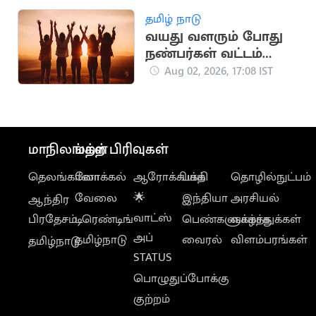
தமிழ் நாடு
வயது வளரும் போது
நண்பர்கள் வட்டம்
சுருங்குவது ஏன்?
Aug 02, 2026, 17:08 IST
மாநிலங்கள்
மற்ற பிரிவுகள்
தெலங்கானா
லோக்கல்
ஆரோக்கியம்
பக்தி
தொழில்நுட்பம்
வேலை
🌟
இந்தியா
அரசியல்
ஆந்திர
வாட்ஸ்
பிரதேசம்
டிரெண்டிங்
பெண்களுக்காக
வாழ்த்துக்கள்
அப்
தமிழ்நாடு
வைரல்
விளம்பரங்கள்
தமிழ்நாடு
STATUS
பொழுதுப்போக்கு
குற்றம்