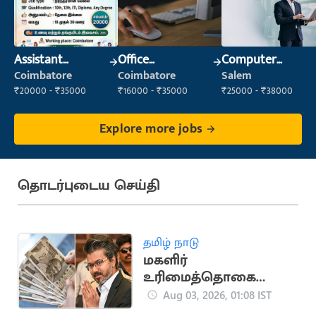
Assistant
Office
Computer
Manager
Administrator
Operator
Coimbatore
Coimbatore
Salem
₹20000 - ₹35000
₹16000 - ₹35000
₹25000 - ₹38000
Explore more jobs
தொடர்புடைய செய்தி
தமிழ் நாடு
மகளிர்
உரிமைத்தொகை
ரூ.2,500 எப்போது?..
Aug 03, 2026, 01:08 IST
பட்ஜெட்டில் பதில்