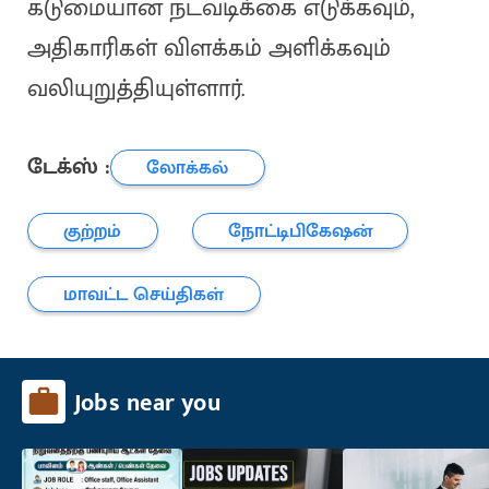
கடுமையான நடவடிக்கை எடுக்கவும்,
அதிகாரிகள் விளக்கம் அளிக்கவும்
வலியுறுத்தியுள்ளார்.
டேக்ஸ் :
லோக்கல்
குற்றம்
நோட்டிபிகேஷன்
மாவட்ட செய்திகள்
Jobs near you