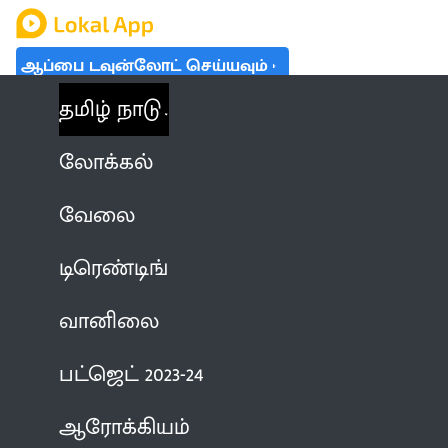
ஆப்பை டவுன்லோட் செய்யவும்
தமிழ் நாடு
லோக்கல்
வேலை
டிரெண்டிங்
வானிலை
பட்ஜெட் 2023-24
ஆரோக்கியம்