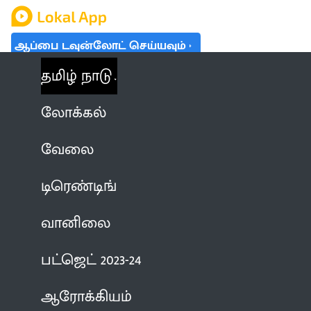
ஆப்பை டவுன்லோட் செய்யவும்
தமிழ் நாடு
லோக்கல்
வேலை
டிரெண்டிங்
வானிலை
பட்ஜெட் 2023-24
ஆரோக்கியம்