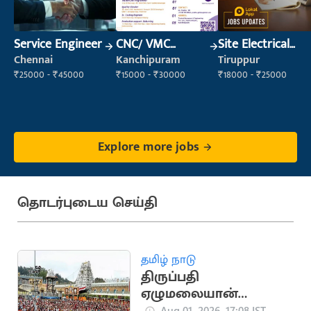
Service Engineer
CNC/ VMC
Site Electrical
Operator
Engineer
Chennai
Kanchipuram
Tiruppur
₹25000 - ₹45000
₹15000 - ₹30000
₹18000 - ₹25000
Explore more jobs
தொடர்புடைய செய்தி
தமிழ் நாடு
திருப்பதி
ஏழுமலையான்
கோயிலில் செப்.15-ல்
Aug 01, 2026, 17:08 IST