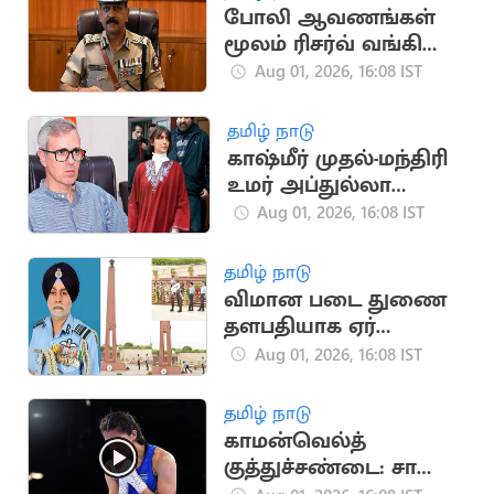
போலி ஆவணங்கள்
மூலம் ரிசர்வ் வங்கி
மோசடி: முக்கிய
Aug 01, 2026, 16:08 IST
குற்றவாளி கைது
தமிழ் நாடு
காஷ்மீர் முதல்-மந்திரி
உமர் அப்துல்லா
தம்பதிக்கு விவாகரத்து:
Aug 01, 2026, 16:08 IST
கோர்ட் ஒப்புதல்
தமிழ் நாடு
விமான படை துணை
தளபதியாக ஏர்
மார்ஷல் தேஜ்பால் சிங்
Aug 01, 2026, 16:08 IST
பொறுப்பேற்பு
தமிழ் நாடு
காமன்வெல்த்
குத்துச்சண்டை: சாக்ஷி