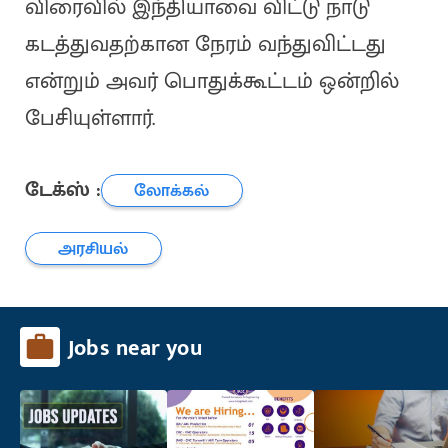
விரைவில் இந்தியாவை விட்டு நாடு
கடத்துவதற்கான நேரம் வந்துவிட்டது
என்றும் அவர் பொதுக்கூட்டம் ஒன்றில்
பேசியுள்ளார்.
டேக்ஸ் :
லோக்கல்
அரசியல்
Jobs near you