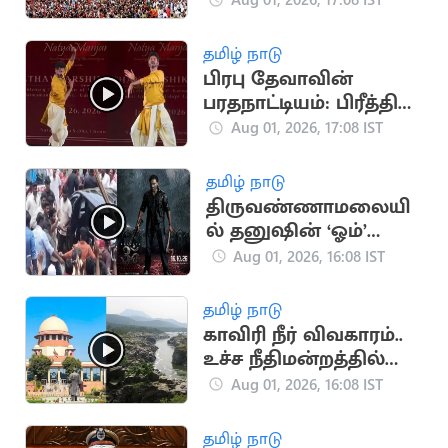
வருடாந்திர
பிரம்மோற்சவ விழா
தமிழ் நாடு
தொடக்கம்
பிரபு தேவாவின்
பரதநாட்டியம்: பிரீத்தி
சஞ்சீவின் விமர்சனம்
Aug 01, 2026, 17:08 IST
வைரல்
தமிழ் நாடு
திருவண்ணாமலையி
ல் தனுஷின் ‘ஓம்’
படப்பிடிப்பு: திரண்ட
Aug 01, 2026, 16:08 IST
ரசிகர்கள்
தமிழ் நாடு
காவிரி நீர் விவகாரம்..
உச்ச நீதிமன்றத்தில்
திமுக அவசர மனு
Aug 01, 2026, 16:08 IST
தமிழ் நாடு