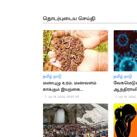
தொடர்புடைய செய்தி
தமிழ் நாடு
தமிழ் நாடு
மண்புழு உரம்: மண்வளம்
வேகமெடுக
காக்கும் இயற்கை
ஆந்திராவில
தொழில்நுட்பம்
தொற்று உற
Jul 19, 2026, 09:07 IST
Jul 19, 2026,