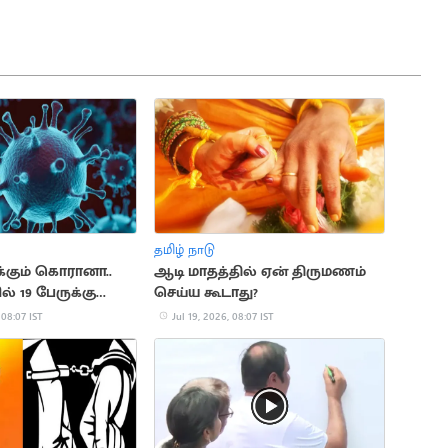
தமிழ் நாடு
்கும் கொரானா..
ஆடி மாதத்தில் ஏன் திருமணம்
் 19 பேருக்கு
செய்ய கூடாது?
ுதி!
 08:07 IST
Jul 19, 2026, 08:07 IST