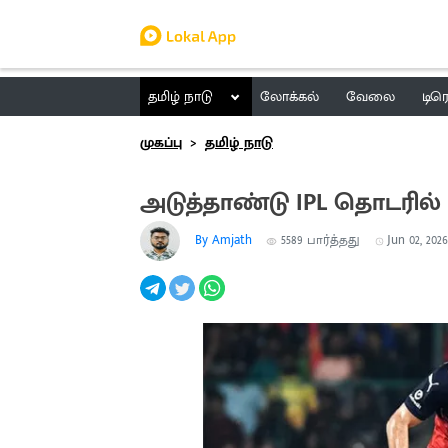
தமிழ் நாடு
லோக்கல்
வேலை
டிர
முகப்பு
தமிழ் நாடு
அடுத்தாண்டு IPL தொடரில்
By Amjath
5589
பார்த்தது
Jun 02, 2026