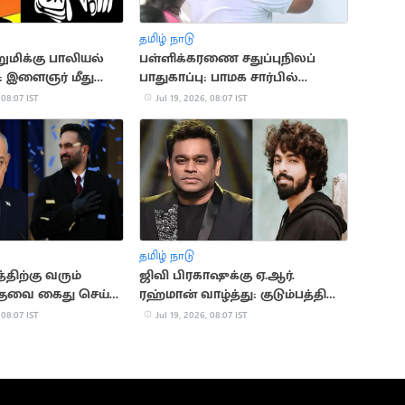
தமிழ் நாடு
றுமிக்கு பாலியல்
பள்ளிக்கரணை சதுப்புநிலப்
இளைஞர் மீது
பாதுகாப்பு: பாமக சார்பில்
கையெழுத்து இயக்கம்
 08:07 IST
Jul 19, 2026, 08:07 IST
தொடக்கம்
தமிழ் நாடு
்திற்கு வரும்
ஜிவி பிரகாஷுக்கு ஏ.ஆர்.
ுவை கைது செய்ய
ரஹ்மான் வாழ்த்து: குடும்பத்தின்
மேயர் திட்டம்
10வது தேசிய விருது!
 08:07 IST
Jul 19, 2026, 08:07 IST