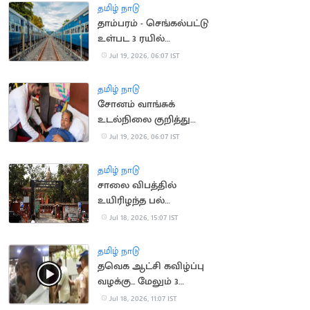
தமிழ் நாடு
தாம்பரம் - செங்கல்பட்டு
உள்பட 3 ரயில்
திட்டங்களுக்கு ஒப்புதல்
Jul 19, 2026, 06:07 IST
தமிழ் நாடு
சோனம் வாங்சுக்
உடல்நிலை குறித்து
அறிக்கை வெளியிட்ட
Jul 19, 2026, 06:07 IST
மத்திய அரசு
தமிழ் நாடு
சாலை விபத்தில்
உயிரிழந்த பல்
மருத்துவரின்
Jul 18, 2026, 15:07 IST
குடும்பத்திற்கு ரூ.1.4
கோடி இழப்பீடு
தமிழ் நாடு
தவெக ஆட்சி கவிழ்ப்பு
வழக்கு... மேலும் 3
பேரிடம் போலீசார் தீவிர
Jul 18, 2026, 11:07 IST