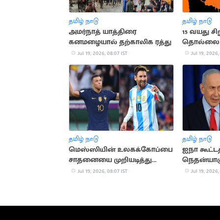
தமிழ் நாடு
தமிழ் நாடு
அமர்நாத் யாத்திரை
15 வயது சி
கனமழையால் தற்காலிக ரத்து
தொல்லை: 
புகார்
Jul 19, 2026, 08:07 IST
Jul 19, 2026,
தமிழ் நாடு
தமிழ் நாடு
மெஸ்ஸியின் உலகக்கோப்பை
ஐநா கூட்டத
சாதனையை முறியடித்து
நெதன்யாக
பிரான்ஸ் கேப்டன் எம்பாப்வே
நியூயார்க் 
Jul 19, 2026, 08:07 IST
Jul 19, 2026,