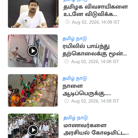
தமிழக விவசாயிகளை
உடனே விடுவிக்க
உதயநிதி ஸ்டாலின்
Aug 02, 2026, 14:08 IST
வலியுறுத்தல்
தமிழ் நாடு
ரயிலில் பாய்ந்து
தற்கொலைக்கு மூன்ற
இளைஞரை
Aug 02, 2026, 14:08 IST
காப்பாற்றிய பெண்
போலீஸ்
தமிழ் நாடு
நாளை
ஆடிப்பெருக்கு..
கண்டிப்பாக செய்ய
Aug 02, 2026, 14:08 IST
வேண்டிய விஷயங்கள்
என்னென்ன?
தமிழ் நாடு
மாணவர்களை
அரசியல் கோஷமிட்ட