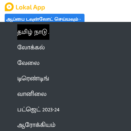
ஆப்பை டவுன்லோட் செய்யவும்
தமிழ் நாடு
லோக்கல்
வேலை
டிரெண்டிங்
வானிலை
பட்ஜெட் 2023-24
ஆரோக்கியம்