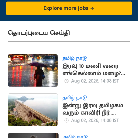
Explore more jobs
தொடர்புடைய செய்தி
தமிழ் நாடு
இரவு 10 மணி வரை
எங்கெல்லாம் மழை?
முழு விவரம்
Aug 02, 2026, 14:08 IST
தமிழ் நாடு
இன்று இரவு தமிழகம்
வரும் காவிரி நீர்..
மேட்டூர் அணை
Aug 02, 2026, 14:08 IST
நிறைய வாய்ப்பு
தமிழ் நாடு