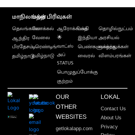
மாநிலங்கள்
மற்ற பிரிவுகள்
தெலங்கானா
லோக்கல்
ஆரோக்கியம்
பக்தி
தொழில்நுட்பம்
வேலை
🌟
இந்தியா
அரசியல்
ஆந்திர
வாட்ஸ்
பிரதேசம்
டிரெண்டிங்
பெண்களுக்காக
வாழ்த்துக்கள்
அப்
தமிழ்நாடு
வைரல்
விளம்பரங்கள்
தமிழ்நாடு
STATUS
பொழுதுப்போக்கு
குற்றம்
OUR
LOKAL
OTHER
Contact Us
WEBSITES
About Us
Privacy
getlokalapp.com
Policy