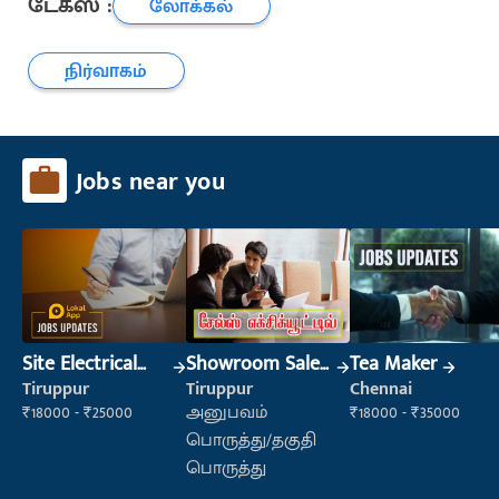
டேக்ஸ் :
லோக்கல்
நிர்வாகம்
Jobs near you
Site Electrical
Showroom Sales
Tea Maker
Engineer
Executive (Retail
Tiruppur
Tiruppur
Chennai
Sales)
₹18000 - ₹25000
அனுபவம்
₹18000 - ₹35000
பொருத்து/தகுதி
பொருத்து