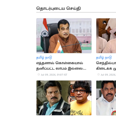
தொடர்புடைய செய்தி
தமிழ் நாடு
தமிழ் நாடு
எத்தனால் கொள்கையால்
செந்தில்ப
தனிப்பட்ட லாபம் இல்லை:
கிடைக்க ம
நிதின் கட்காரி
தான்
Jul 09, 2026, 01:07 IST
Jul 09, 2026,