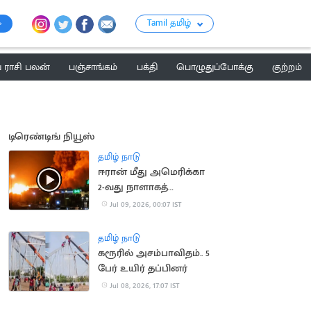
Tamil தமிழ்
ராசி பலன்
பஞ்சாங்கம்
பக்தி
பொழுதுப்போக்கு
குற்றம்
டிரெண்டிங் நியூஸ்
தமிழ் நாடு
ஈரான் மீது அமெரிக்கா
2-வது நாளாகத்
தாக்குதல்: போர்
Jul 09, 2026, 00:07 IST
பதற்றம்!
தமிழ் நாடு
கரூரில் அசம்பாவிதம்.. 5
பேர் உயிர் தப்பினர்
Jul 08, 2026, 17:07 IST