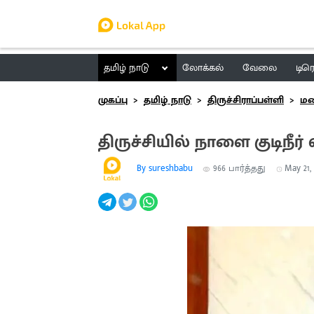
தமிழ் நாடு
லோக்கல்
வேலை
டிர
முகப்பு
தமிழ் நாடு
திருச்சிராப்பள்ளி
மண
திருச்சியில் நாளை குடிநீர
By sureshbabu
966
பார்த்தது
May 21, 