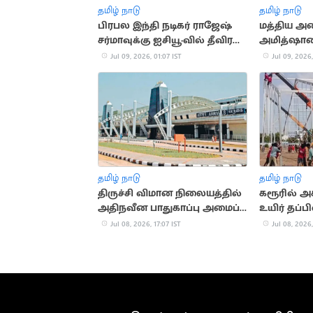
தமிழ் நாடு
தமிழ் நாடு
பிரபல இந்தி நடிகர் ராஜேஷ்
மத்திய அம
சர்மாவுக்கு ஐசியூ-வில் தீவிர
அமித்ஷாவை
சிகிச்சை
இபிஎஸ், டிட
Jul 09, 2026, 01:07 IST
Jul 09, 2026,
தமிழ் நாடு
தமிழ் நாடு
திருச்சி விமான நிலையத்தில்
கரூரில் அச
அதிநவீன பாதுகாப்பு அமைப்பு
உயிர் தப்ப
நிறுவல்
Jul 08, 2026, 17:07 IST
Jul 08, 2026,