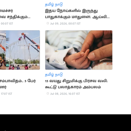
தமிழ் நாடு
ைச்சர்
இதய நோய்களில் இருந்து
 சந்திக்கும்
பாதுகாக்கும் மாதுளை: ஆய்வில்
ிவி?
தகவல்
 00:07 IST
Jul 09, 2026, 00:07 IST
தமிழ் நாடு
ம்பாவிதம்.. 5 பேர்
15 வயது சிறுமிக்கு பிரசவ வலி:
ினர்
கூட்டு பலாத்காரம் அம்பலம்
 17:07 IST
Jul 08, 2026, 16:07 IST