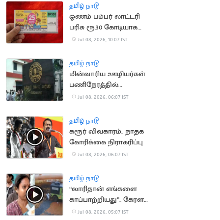
தமிழ் நாடு
ஓணம் பம்பர் லாட்டரி
பரிசு ரூ.30 கோடியாக
உயர்வு
Jul 08, 2026, 10:07 IST
தமிழ் நாடு
மின்வாரிய ஊழியர்கள்
பணிநேரத்தில்
அடையாள அட்டை
Jul 08, 2026, 06:07 IST
அணிவது இனி
கட்டாயம்
தமிழ் நாடு
கரூர் விவகாரம்.. நாதக
கோரிக்கை நிராகரிப்பு
Jul 08, 2026, 06:07 IST
தமிழ் நாடு
“லாரிதான் எங்களை
காப்பாற்றியது”.. கேரள
நிலச்சரிவில் சிக்கி
Jul 08, 2026, 05:07 IST