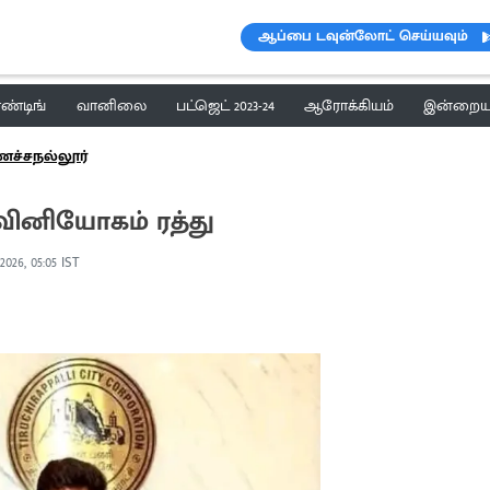
ஆப்பை டவுன்லோட் செய்யவும்
ெண்டிங்
வானிலை
பட்ஜெட் 2023-24
ஆரோக்கியம்
இன்றைய 
ச்சநல்லூர்
் வினியோகம் ரத்து
2026, 05:05 IST