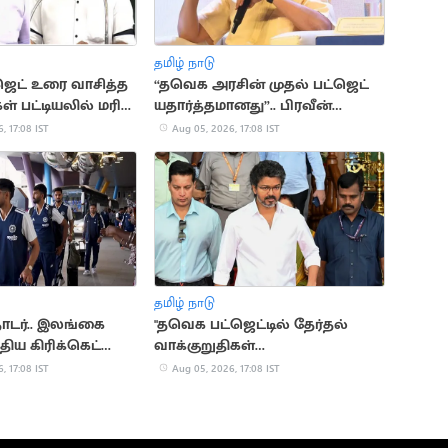
தமிழ் நாடு
ஜெட் உரை வாசித்த
“தவெக அரசின் முதல் பட்ஜெட்
ள் பட்டியலில் மரிய
யதார்த்தமானது”.. பிரவீன்
சக்ரவர்த்தி கருத்து
, 17:08 IST
Aug 05, 2026, 17:08 IST
தமிழ் நாடு
ொடர்.. இலங்கை
"தவெக பட்ஜெட்டில் தேர்தல்
திய கிரிக்கெட்
வாக்குறுதிகள்
இடம்பெறவில்லை".. முகமது
, 17:08 IST
Aug 05, 2026, 17:08 IST
முபாரக்