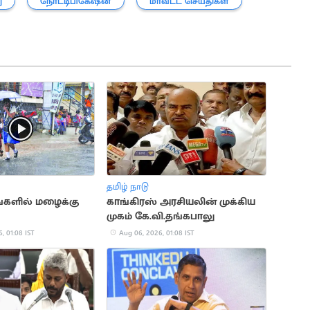
ு
நோட்டிபிகேஷன்
மாவட்ட செய்திகள்
தமிழ் நாடு
ங்களில் மழைக்கு
காங்கிரஸ் அரசியலின் முக்கிய
முகம் கே.வி.தங்கபாலு
, 01:08 IST
Aug 06, 2026, 01:08 IST