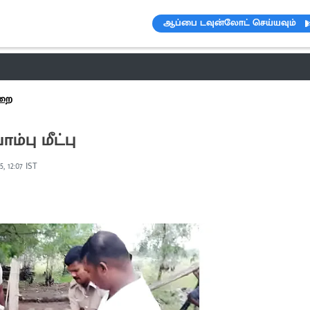
ஆப்பை டவுன்லோட் செய்யவும்
ெண்டிங்
வானிலை
பட்ஜெட் 2023-24
ஆரோக்கியம்
இன்றைய 
றை
்பாம்பு மீட்பு
25, 12:07 IST