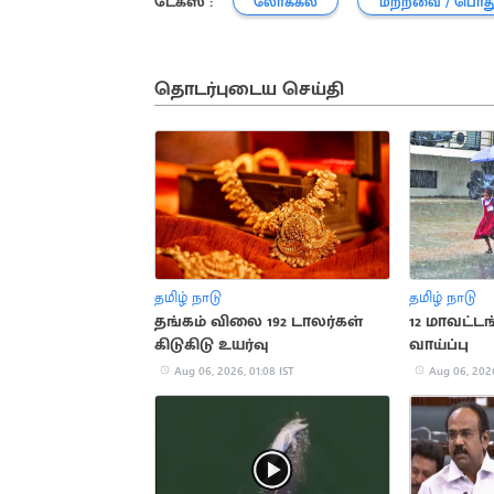
டேக்ஸ் :
லோக்கல்
மற்றவை / பொத
தொடர்புடைய செய்தி
தமிழ் நாடு
தமிழ் நாடு
தங்கம் விலை 192 டாலர்கள்
12 மாவட்ட
கிடுகிடு உயர்வு
வாய்ப்பு
Aug 06, 2026, 01:08 IST
Aug 06, 2026