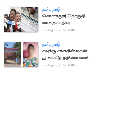
தமிழ் நாடு
கொளத்தூர் தொகுதி
வாக்குப்பதிவு
இயந்திரங்கள்
Aug 05, 2026, 14:08 IST
பரிசோதனை இன்றுடன்
நிறைவு
தமிழ் நாடு
சவுக்கு சங்கரின் மகன்
தூக்கிட்டு தற்கொலை!
காரணம் என்ன?
Aug 05, 2026, 14:08 IST