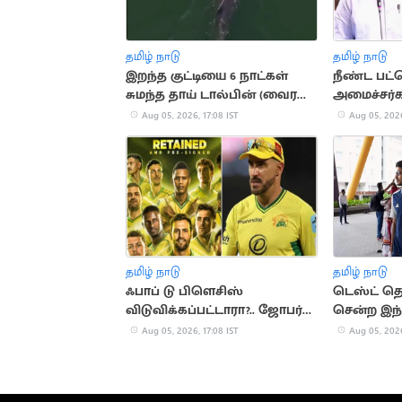
தமிழ் நாடு
தமிழ் நாடு
இறந்த குட்டியை 6 நாட்கள்
நீண்ட பட்
சுமந்த தாய் டால்பின் (வைரல்
அமைச்சர்க
வீடியோ)
வில்சன்
Aug 05, 2026, 17:08 IST
Aug 05, 2026
தமிழ் நாடு
தமிழ் நாடு
ஃபாப் டு பிளெசிஸ்
டெஸ்ட் த
விடுவிக்கப்பட்டாரா?.. ஜோபர்க்
சென்ற இந்
சூப்பர் கிங்ஸ் முடிவு அதிர்ச்சி
அணி
Aug 05, 2026, 17:08 IST
Aug 05, 2026