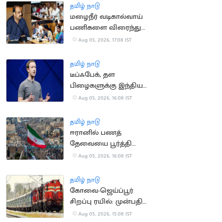
தமிழ் நாடு
மழைநீர் வடிகால்வாய்
பணிகளை விரைந்து
முடிக்க உத்தரவு
Aug 05, 2026, 17:08 IST
தமிழ் நாடு
டீப்ஃபேக், தள
பிழைகளுக்கு இந்திய
அரசிடம் மன்னிப்பு
Aug 05, 2026, 16:08 IST
கேட்ட மார்க் சக்கர்பெர்க்
தமிழ் நாடு
ஈரானில் பணத்
தேவையை பூர்த்தி
செய்ய திண்டாடும்
Aug 05, 2026, 16:08 IST
மக்கள்
தமிழ் நாடு
கோவை-ஜெய்ப்பூர்
சிறப்பு ரயில்: முன்பதிவு
நாளை தொடக்கம்
Aug 05, 2026, 15:08 IST