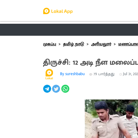
தமிழ் நாடு
லோக்கல்
வேலை
டிர
முகப்பு
தமிழ் நாடு
அரியலூர்
மணப்பா
திருச்சி: 12 அடி நீள மலைப
By sureshbabu
79
பார்த்தது
Jul 31, 20