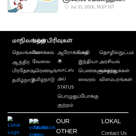
மத்திய அரசு வேலை
Jul 31, 2026, 16:07 IST
மாநிலங்கள்
மற்ற பிரிவுகள்
தெலங்கானா
லோக்கல்
ஆரோக்கியம்
பக்தி
தொழில்நுட்பம்
வேலை
🌟
இந்தியா
அரசியல்
ஆந்திர
வாட்ஸ்
பிரதேசம்
டிரெண்டிங்
பெண்களுக்காக
வாழ்த்துக்கள்
அப்
தமிழ்நாடு
வைரல்
விளம்பரங்கள்
தமிழ்நாடு
STATUS
பொழுதுப்போக்கு
குற்றம்
OUR
LOKAL
OTHER
Contact Us