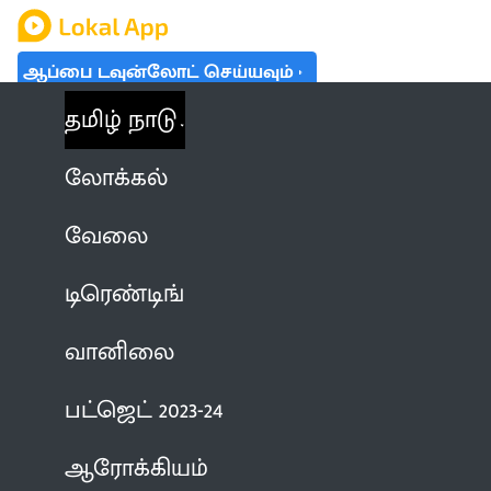
ஆப்பை டவுன்லோட் செய்யவும்
தமிழ் நாடு
லோக்கல்
வேலை
டிரெண்டிங்
வானிலை
பட்ஜெட் 2023-24
ஆரோக்கியம்