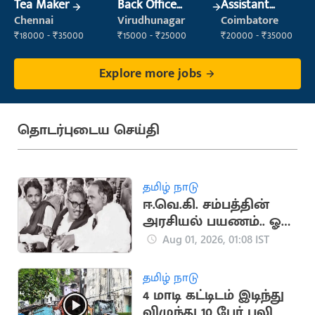
Tea Maker
Back Office
Assistant
Executive
Manager
Chennai
Virudhunagar
Coimbatore
(Administration)
₹18000 - ₹35000
₹15000 - ₹25000
₹20000 - ₹35000
Explore more jobs
தொடர்புடைய செய்தி
தமிழ் நாடு
ஈ.வெ.கி. சம்பத்தின்
அரசியல் பயணம்.. ஓர்
பார்வை
Aug 01, 2026, 01:08 IST
தமிழ் நாடு
4 மாடி கட்டிடம் இடிந்து
விழுந்து 10 பேர் பலி