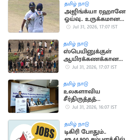
தமிழ் நாடு
அஜிங்க்யா ரஹானே
ஓய்வு.. உருக்கமான
பதிவை வெளியிட்ட
Jul 31, 2026, 17:07 IST
ரோகித் சர்மா
தமிழ் நாடு
ஸ்பெயினுக்குள்
ஆயிரக்கணக்கான
அகதிகள்
Jul 31, 2026, 17:07 IST
நுழைந்ததால்
பரபரப்பு.. நெரிசலில்
தமிழ் நாடு
சிக்கி 9 பேர் பலி
உலகளாவிய
சீர்திருத்தத்
தரவரிசையில்
Jul 31, 2026, 16:07 IST
இந்தியா 57வது
இடத்திற்கு
தமிழ் நாடு
முன்னேற்றம்
டிகிரி போதும்..
ரூ.44,900 சம்பளத்தில்