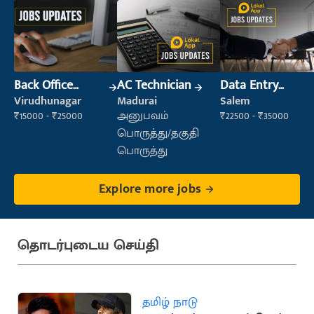
Back Office
AC Technician
Data Entry
Executive
Operator
Virudhunagar
Madurai
Salem
(Administration)
₹15000 - ₹25000
அனுபவம்
₹22500 - ₹35000
பொருத்து/தகுதி
பொருத்து
Explore more jobs
தொடர்புடைய செய்தி
தமிழ் நாடு