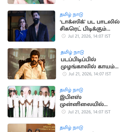
ஆபாசமாக பதிவிட்ட
கணவன்
தமிழ் நாடு
‘டாக்ஸிக்’ பட பாடலில்
சிகரெட் பிடிக்கும்
நயன்தாரா: சமூக
Jul 21, 2026, 14:07 IST
வலைதளங்களில்
வைரல்
தமிழ் நாடு
படப்பிடிப்பில்
முழங்காலில் காயம்
அடைந்த நடிகர்
Jul 21, 2026, 14:07 IST
பாலகிருஷ்ணா
தமிழ் நாடு
இபிஎஸ்
முன்னிலையில்
அதிமுகவில்
Jul 21, 2026, 14:07 IST
இணைந்த காங்கிரஸ்
நிர்வாகிகள்
தமிழ் நாடு