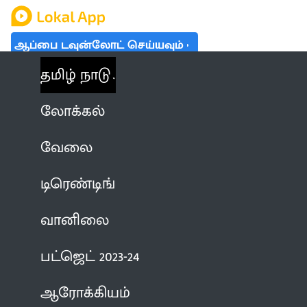
ஆப்பை டவுன்லோட் செய்யவும்
தமிழ் நாடு
லோக்கல்
வேலை
டிரெண்டிங்
வானிலை
பட்ஜெட் 2023-24
ஆரோக்கியம்