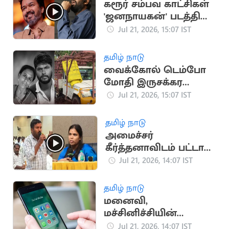
கரூர் சம்பவ காட்சிகள்
'ஜனநாயகன்' படத்தில்
பயன்படுத்தப்பட்டதா?
Jul 21, 2026, 15:07 IST
எச்.வினோத் விளக்கம்
தமிழ் நாடு
வைக்கோல் டெம்போ
மோதி இருசக்கர
வாகனத்தில் சென்ற
Jul 21, 2026, 15:07 IST
தம்பதி பலி
தமிழ் நாடு
அமைச்சர்
கீர்த்தனாவிடம் பட்டாசு
உற்பத்தியாளர்
Jul 21, 2026, 14:07 IST
ஆதங்கம்
தமிழ் நாடு
மனைவி,
மச்சினிச்சியின்
புகைப்படங்களை
Jul 21, 2026, 14:07 IST