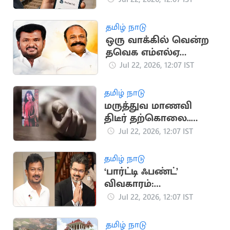
தமிழ் நாடு
ஒரு வாக்கில் வென்ற
தவெக எம்எல்ஏ
பதிலளிக்க உத்தரவு
Jul 22, 2026, 12:07 IST
தமிழ் நாடு
மருத்துவ மாணவி
திடீர் தற்கொலை..
போலீஸ் விசாரணை
Jul 22, 2026, 12:07 IST
தமிழ் நாடு
‘பார்ட்டி ஃபண்ட்’
விவகாரம்:
ஆதாரங்களை
Jul 22, 2026, 12:07 IST
திரட்டும் தவெக அரசு
தமிழ் நாடு