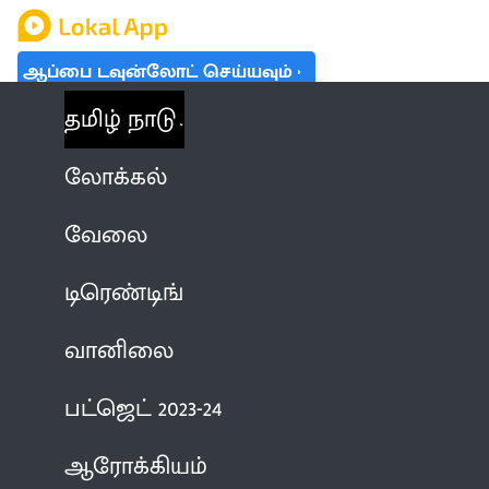
ஆப்பை டவுன்லோட் செய்யவும்
தமிழ் நாடு
லோக்கல்
வேலை
டிரெண்டிங்
வானிலை
பட்ஜெட் 2023-24
ஆரோக்கியம்