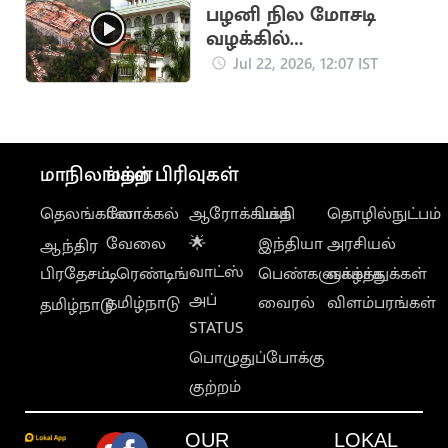
பழனி நில மோசடி
வழக்கில்
வெள்ளத்துரை
Jul 22, 2026, 12:07 IST
என்பவரின் ஜாமின்
மனு தள்ளுபடி
மாநிலங்கள்
மற்ற பிரிவுகள்
தெலங்கானா
லோக்கல்
ஆரோக்கியம்
பக்தி
தொழில்நுட்பம்
வேலை
🌟
இந்தியா
அரசியல்
ஆந்திர
வாட்ஸ்
பிரதேசம்
டிரெண்டிங்
பெண்களுக்காக
வாழ்த்துக்கள்
அப்
தமிழ்நாடு
வைரல்
விளம்பரங்கள்
தமிழ்நாடு
STATUS
பொழுதுப்போக்கு
குற்றம்
OUR
LOKAL