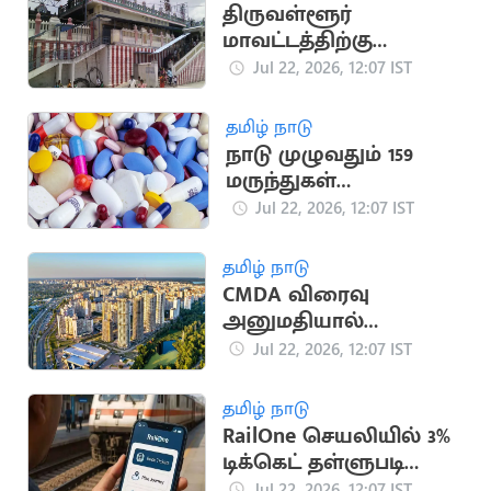
திருவள்ளூர்
மாவட்டத்திற்கு
உள்ளூர் விடுமுறை
Jul 22, 2026, 12:07 IST
அறிவிப்பு
தமிழ் நாடு
நாடு முழுவதும் 159
மருந்துகள்
தரமற்றவை: மருந்து
Jul 22, 2026, 12:07 IST
கட்டுப்பாட்டு வாரியம்
தகவல்
தமிழ் நாடு
CMDA விரைவு
அனுமதியால்
சென்னையில் வீடுகள்
Jul 22, 2026, 12:07 IST
விலை குறைவு
தமிழ் நாடு
RailOne செயலியில் 3%
டிக்கெட் தள்ளுபடி
திட்டம் நீட்டிப்பு
Jul 22, 2026, 12:07 IST