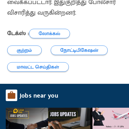
வைக்கப்பட்டார். இதுகுறித்து போலீசார்
விசாரித்து வருகின்றனர்.
டேக்ஸ் :
லோக்கல்
குற்றம்
நோட்டிபிகேஷன்
மாவட்ட செய்திகள்
Jobs near you