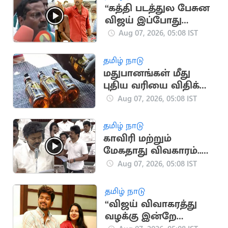
“கத்தி படத்துல பேசுன
விஜய் இப்போது
ஒன்னுமே செய்யல”..
Aug 07, 2026, 05:08 IST
விவசாயிகள் காட்டம்
தமிழ் நாடு
மதுபானங்கள் மீது
புதிய வரியை விதிக்க
தமிழ்நாடு அரசு முடிவு
Aug 07, 2026, 05:08 IST
தமிழ் நாடு
காவிரி மற்றும்
மேகதாது விவகாரம்..
அனல் பறந்த விவாதம்
Aug 07, 2026, 05:08 IST
தமிழ் நாடு
“விஜய் விவாகரத்து
வழக்கு இன்றே