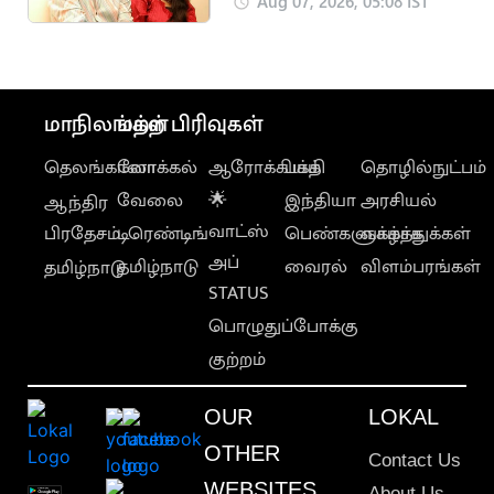
விசாரிக்க வேண்டும்”..
Aug 07, 2026, 05:08 IST
சங்கீதா கோரிக்கை
மாநிலங்கள்
மற்ற பிரிவுகள்
தெலங்கானா
லோக்கல்
ஆரோக்கியம்
பக்தி
தொழில்நுட்பம்
வேலை
🌟
இந்தியா
அரசியல்
ஆந்திர
வாட்ஸ்
பிரதேசம்
டிரெண்டிங்
பெண்களுக்காக
வாழ்த்துக்கள்
அப்
தமிழ்நாடு
வைரல்
விளம்பரங்கள்
தமிழ்நாடு
STATUS
பொழுதுப்போக்கு
குற்றம்
OUR
LOKAL
OTHER
Contact Us
WEBSITES
About Us