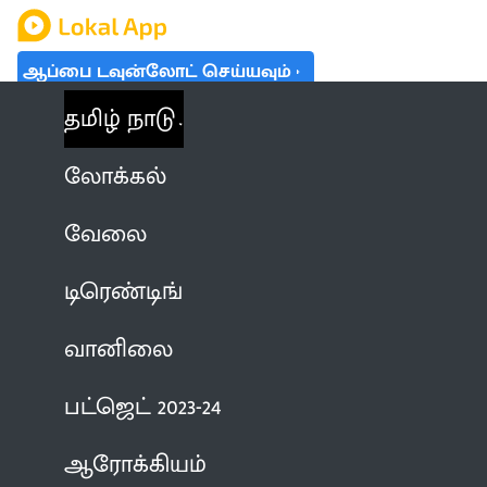
ஆப்பை டவுன்லோட் செய்யவும்
தமிழ் நாடு
லோக்கல்
வேலை
டிரெண்டிங்
வானிலை
பட்ஜெட் 2023-24
ஆரோக்கியம்