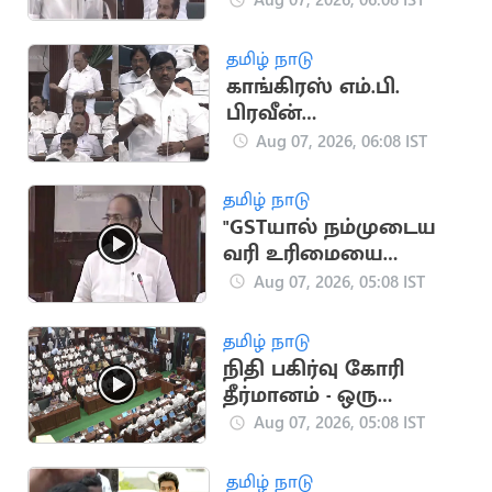
அங்க இருக்கீங்க”..
ரகுபதி பேச்சு
தமிழ் நாடு
காங்கிரஸ் எம்.பி.
பிரவீன்
சக்கரவர்த்திக்கு பதவி?
Aug 07, 2026, 06:08 IST
- ரகுபதி கேள்வி
தமிழ் நாடு
"GSTயால் நம்முடைய
வரி உரிமையை
இழந்துவிட்டோம்"..
Aug 07, 2026, 05:08 IST
தங்கம் தென்னரசு
தமிழ் நாடு
நிதி பகிர்வு கோரி
தீர்மானம் - ஒரு
மனதாக
Aug 07, 2026, 05:08 IST
நிறைவேறியது
தமிழ் நாடு