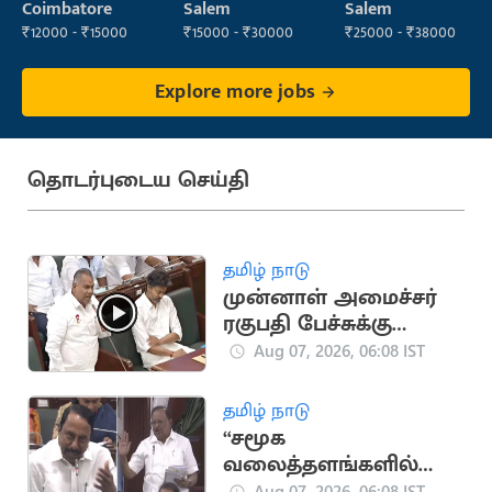
Manager
Operator
Coimbatore
Salem
Salem
₹12000 - ₹15000
₹15000 - ₹30000
₹25000 - ₹38000
Explore more jobs
தொடர்புடைய செய்தி
தமிழ் நாடு
முன்னாள் அமைச்சர்
ரகுபதி பேச்சுக்கு
புஸ்ஸி ஆன்ந்த்
Aug 07, 2026, 06:08 IST
பதிலடி
தமிழ் நாடு
“சமூக
வலைத்தளங்களில்
பொய்யா போட்டு தான்
Aug 07, 2026, 06:08 IST