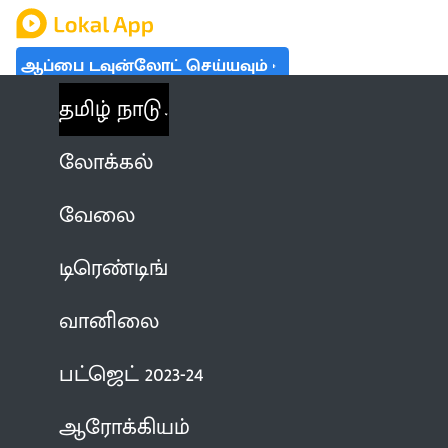
ஆப்பை டவுன்லோட் செய்யவும்
தமிழ் நாடு
லோக்கல்
வேலை
டிரெண்டிங்
வானிலை
பட்ஜெட் 2023-24
ஆரோக்கியம்