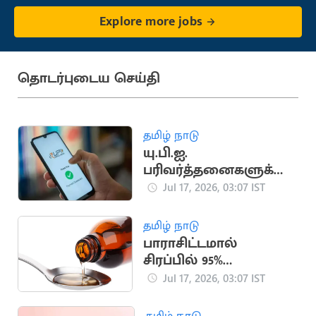
Explore more jobs
தொடர்புடைய செய்தி
தமிழ் நாடு
யு.பி.ஐ.
பரிவர்த்தனைகளுக்கு
புதிய கட்டணம்?
Jul 17, 2026, 03:07 IST
மத்திய அரசு
ஆலோசனை
தமிழ் நாடு
பாராசிட்டமால்
சிரப்பில் 95%
ஆல்கஹால்?
Jul 17, 2026, 03:07 IST
வதந்திக்கு
முற்றுப்புள்ளி
தமிழ் நாடு