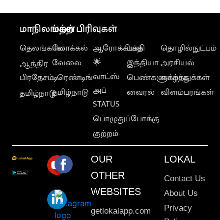
மாநிலங்கள்
மற்ற பிரிவுகள்
தெலங்கானா
லோக்கல்
ஆரோக்கியம்
பக்தி
தொழில்நுட்பம்
வேலை
🌟
இந்தியா
அரசியல்
ஆந்திர
வாட்ஸ்
பிரதேசம்
டிரெண்டிங்
பெண்களுக்காக
வாழ்த்துக்கள்
அப்
தமிழ்நாடு
வைரல்
விளம்பரங்கள்
தமிழ்நாடு
STATUS
பொழுதுப்போக்கு
குற்றம்
OUR
LOKAL
OTHER
Contact Us
WEBSITES
About Us
Privacy
getlokalapp.com