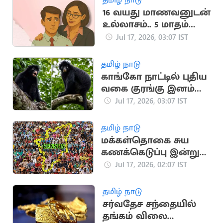
16 வயது மாணவனுடன்
உல்லாசம்.. 5 மாதம்
கர்ப்பமான ஆசிரியை
Jul 17, 2026, 03:07 IST
தமிழ் நாடு
காங்கோ நாட்டில் புதிய
வகை குரங்கு இனம்
கண்டுபிடுப்பு
Jul 17, 2026, 03:07 IST
தமிழ் நாடு
மக்கள்தொகை சுய
கணக்கெடுப்பு இன்று
முதல் தொடக்கம்
Jul 17, 2026, 02:07 IST
தமிழ் நாடு
சர்வதேச சந்தையில்
தங்கம் விலை