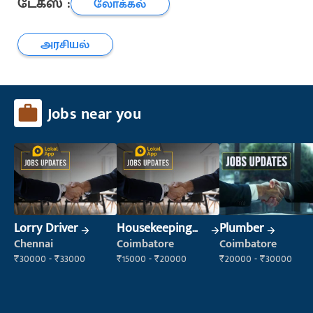
டேக்ஸ் :
லோக்கல்
அரசியல்
Jobs near you
Lorry Driver
Housekeeping
Plumber
Staff
Chennai
Coimbatore
Coimbatore
(Housekeeping)
₹30000 - ₹33000
₹15000 - ₹20000
₹20000 - ₹30000