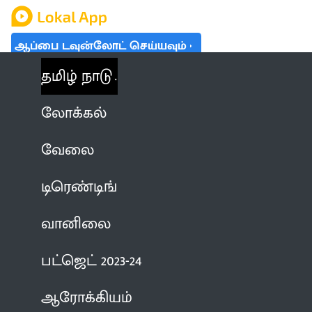
ஆப்பை டவுன்லோட் செய்யவும்
தமிழ் நாடு
லோக்கல்
வேலை
டிரெண்டிங்
வானிலை
பட்ஜெட் 2023-24
ஆரோக்கியம்