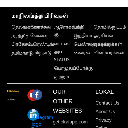
மாநிலங்கள்
மற்ற பிரிவுகள்
தெலங்கானா
லோக்கல்
ஆரோக்கியம்
பக்தி
தொழில்நுட்பம்
வேலை
🌟
இந்தியா
அரசியல்
ஆந்திர
வாட்ஸ்
பிரதேசம்
டிரெண்டிங்
பெண்களுக்காக
வாழ்த்துக்கள்
அப்
தமிழ்நாடு
வைரல்
விளம்பரங்கள்
தமிழ்நாடு
STATUS
பொழுதுப்போக்கு
குற்றம்
OUR
LOKAL
OTHER
Contact Us
WEBSITES
About Us
Privacy
getlokalapp.com
Policy