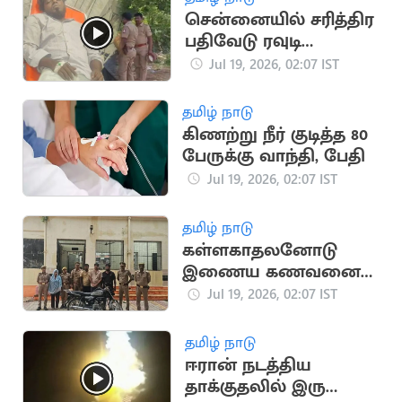
சென்னையில் சரித்திர
பதிவேடு ரவுடி
துப்பாக்கியால்
Jul 19, 2026, 02:07 IST
சுட்டுப்பிடிப்பு
தமிழ் நாடு
கிணற்று நீர் குடித்த 80
பேருக்கு வாந்தி, பேதி
Jul 19, 2026, 02:07 IST
தமிழ் நாடு
கள்ளகாதலனோடு
இணைய கணவனை
பாம்பை வைத்து
Jul 19, 2026, 02:07 IST
கொன்ற மனைவி
தமிழ் நாடு
ஈரான் நடத்திய
தாக்குதலில் இரு