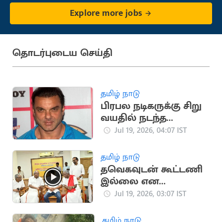
Explore more jobs
தொடர்புடைய செய்தி
தமிழ் நாடு
பிரபல நடிகருக்கு சிறு
வயதில் நடந்த
பாலியல் தொல்லை
Jul 19, 2026, 04:07 IST
சம்பவம்
தமிழ் நாடு
தவெகவுடன் கூட்டணி
இல்லை என
அறிவித்த CPM
Jul 19, 2026, 03:07 IST
சண்முகம்
தமிழ் நாடு