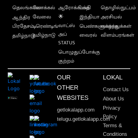
தெலங்கானா
லோக்கல்
ஆரோக்கியம்
பக்தி
தொழில்நுட்பம்
வேலை
🌟
இந்தியா
அரசியல்
ஆந்திர
வாட்ஸ்
பிரதேசம்
டிரெண்டிங்
பெண்களுக்காக
வாழ்த்துக்கள்
அப்
தமிழ்நாடு
வைரல்
விளம்பரங்கள்
தமிழ்நாடு
STATUS
பொழுதுப்போக்கு
குற்றம்
OUR
LOKAL
OTHER
Contact Us
WEBSITES
About Us
Privacy
getlokalapp.com
Policy
telugu.getlokalapp.com
Terms &
Conditions