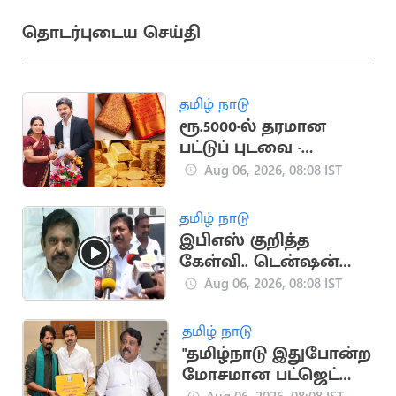
தொடர்புடைய செய்தி
தமிழ் நாடு
ரூ.5000-ல் தரமான
பட்டுப் புடவை -
அமைச்சர் அறிவிப்பு
Aug 06, 2026, 08:08 IST
தமிழ் நாடு
இபிஎஸ் குறித்த
கேள்வி.. டென்ஷன்
ஆன சி.வி.சண்முகம்
Aug 06, 2026, 08:08 IST
தமிழ் நாடு
"தமிழ்நாடு இதுபோன்ற
மோசமான பட்ஜெட்டை