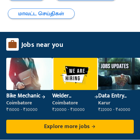
மாவட்ட செய்திகள்
Jobs near you
Bike Mechanic
Welder
Data Entry
(Fabrication)
Operator
Coimbatore
Coimbatore
Karur
₹15000 - ₹30000
₹20000 - ₹30000
₹22000 - ₹40000
Explore more jobs