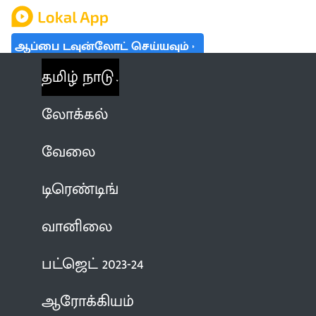
ஆப்பை டவுன்லோட் செய்யவும்
தமிழ் நாடு
லோக்கல்
வேலை
டிரெண்டிங்
வானிலை
பட்ஜெட் 2023-24
ஆரோக்கியம்