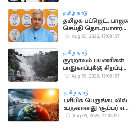
முகமது முபாரக்
தமிழ் நாடு
தமிழக பட்ஜெட்.. பாஜக
செய்தி தொடர்பாளர்
விமர்சனம்
Aug 05, 2026, 17:08 IST
தமிழ் நாடு
குற்றாலம் பயணிகள்
பாதுகாப்புக்கு சிறப்பு
கண்காணிப்பு குழு
Aug 05, 2026, 17:08 IST
அமைக்க உத்தரவு
தமிழ் நாடு
பசிபிக் பெருங்கடலில்
உருவானது ‘சூப்பர் எல்
நினோ’.. வானிலை
Aug 05, 2026, 17:08 IST
ஆய்வாளர் எச்சரிக்கை