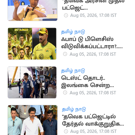
“தவெக அரசின் முதல்
பட்ஜெட்
யதார்த்தமானது”..
Aug 05, 2026, 17:08 IST
பிரவீன் சக்ரவர்த்தி
கருத்து
தமிழ் நாடு
ஃபாப் டு பிளெசிஸ்
விடுவிக்கப்பட்டாரா?..
ஜோபர்க் சூப்பர் கிங்ஸ்
Aug 05, 2026, 17:08 IST
முடிவு அதிர்ச்சி
தமிழ் நாடு
டெஸ்ட் தொடர்..
இலங்கை சென்ற
இந்திய கிரிக்கெட்
Aug 05, 2026, 17:08 IST
அணி
தமிழ் நாடு
"தவெக பட்ஜெட்டில்
தேர்தல் வாக்குறுதிகள்
இடம்பெறவில்லை"..
Aug 05, 2026, 17:08 IST