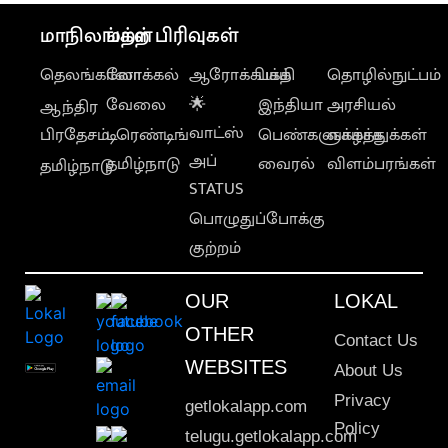
மாநிலங்கள்
மற்ற பிரிவுகள்
தெலங்கானா
லோக்கல்
ஆரோக்கியம்
பக்தி
தொழில்நுட்பம்
வேலை
🌟
இந்தியா
அரசியல்
ஆந்திர
வாட்ஸ்
பிரதேசம்
டிரெண்டிங்
பெண்களுக்காக
வாழ்த்துக்கள்
அப்
தமிழ்நாடு
வைரல்
விளம்பரங்கள்
தமிழ்நாடு
STATUS
பொழுதுப்போக்கு
குற்றம்
OUR
LOKAL
OTHER
Contact Us
WEBSITES
About Us
Privacy
getlokalapp.com
Policy
telugu.getlokalapp.com