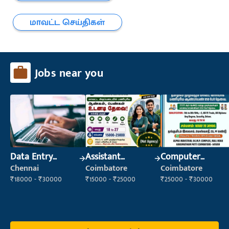
மாவட்ட செய்திகள்
Jobs near you
Data Entry
Assistant
Computer
Operator
Manager
Operator
Chennai
Coimbatore
Coimbatore
₹18000 - ₹30000
₹15000 - ₹25000
₹25000 - ₹30000