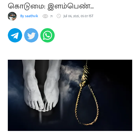
கொடுமை: இளம்பெண்
தற்கொலை
By saathvik
71
Jul 06, 2025, 05:07 IST