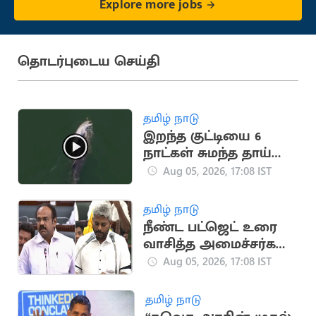
Explore more jobs
தொடர்புடைய செய்தி
தமிழ் நாடு
இறந்த குட்டியை 6
நாட்கள் சுமந்த தாய்
டால்பின் (வைரல்
Aug 05, 2026, 17:08 IST
வீடியோ)
தமிழ் நாடு
நீண்ட பட்ஜெட் உரை
வாசித்த அமைச்சர்கள்
பட்டியலில் மரிய
Aug 05, 2026, 17:08 IST
வில்சன்
தமிழ் நாடு