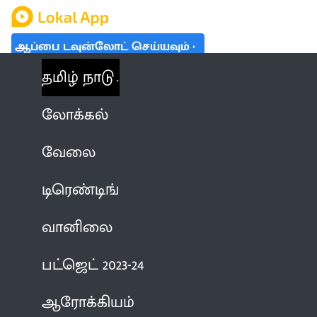
ஆப்பை டவுன்லோட் செய்யவும்
தமிழ் நாடு
லோக்கல்
வேலை
டிரெண்டிங்
வானிலை
பட்ஜெட் 2023-24
ஆரோக்கியம்