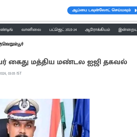
ஆப்பை டவுன்லோட் செய்யவும்
ெண்டிங்
வானிலை
பட்ஜெட் 2023-24
ஆரோக்கியம்
இன்றைய 
ருவெறும்பூர்
0 பேர் கைது மத்திய மண்டல ஐஜி தகவல்
2026, 03:05 IST