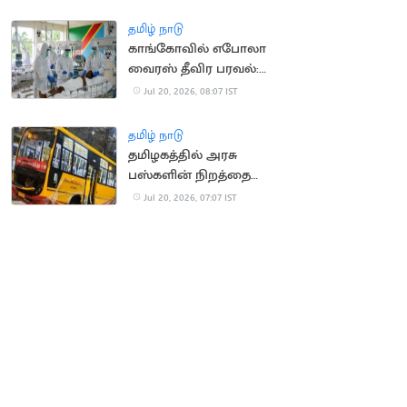
வீச்சு
தமிழ் நாடு
காங்கோவில் எபோலா
வைரஸ் தீவிர பரவல்:
930 பேர் பலி
Jul 20, 2026, 08:07 IST
தமிழ் நாடு
தமிழகத்தில் அரசு
பஸ்களின் நிறத்தை
மாற்ற அரசு திட்டம்?
Jul 20, 2026, 07:07 IST