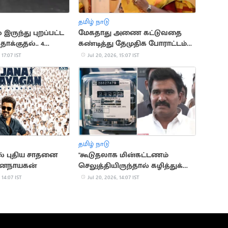
தமிழ் நாடு
இருந்து புறப்பட்ட
மேகதாது அணை கட்டுவதை
 தாக்குதல்.. 4
கண்டித்து தேமுதிக போராட்டம்
் பலி
அறிவிப்பு
 17:07 IST
Jul 20, 2026, 15:07 IST
தமிழ் நாடு
ல் புதிய சாதனை
"கூடுதலாக மின்கட்டணம்
ஜனநாயகன்
செலுத்தியிருந்தால் கழித்துக்
கொள்ளப்படும்".. அமைச்சர்
 14:07 IST
Jul 20, 2026, 14:07 IST
நிர்மல்குமார்