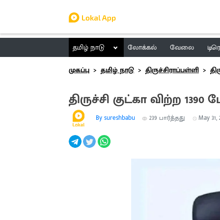
தமிழ் நாடு
லோக்கல்
வேலை
டிர
முகப்பு
தமிழ் நாடு
திருச்சிராப்பள்ளி
தி
திருச்சி குட்கா விற்ற 139
By sureshbabu
239
பார்த்தது
May 31, 