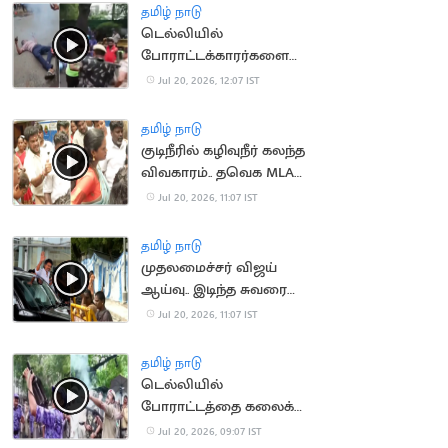
தமிழ் நாடு
டெல்லியில்
போராட்டக்காரர்களை
விரட்டியடித்த போலீஸ்..
Jul 20, 2026, 12:07 IST
பதறவைக்கும் வீடியோ
தமிழ் நாடு
குடிநீரில் கழிவுநீர் கலந்த
விவகாரம்.. தவெக MLA
முன் நடந்த மோதல்
Jul 20, 2026, 11:07 IST
தமிழ் நாடு
முதலமைச்சர் விஜய்
ஆய்வு.. இடிந்த சுவரை
துணியால் மறைத்ததால்
Jul 20, 2026, 11:07 IST
சர்ச்சை
தமிழ் நாடு
டெல்லியில்
போராட்டத்தை கலைக்க
கண்ணீர் புகைகுண்டு
Jul 20, 2026, 09:07 IST