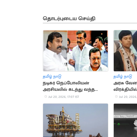
தொடர்புடைய செய்தி
தமிழ் நாடு
தமிழ் நாடு
நடிகர் நெப்போலியன்
அரசு வேல
அரசியலில் கடந்து வந்த
விரக்தியி
முக்கிய நிகழ்வுகள்
தற்கொல
Jul 20, 2026, 17:07 IST
Jul 20, 2026,