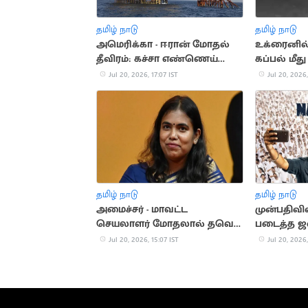
தமிழ் நாடு
தமிழ் நாடு
அமெரிக்கா - ஈரான் மோதல்
உக்ரைனில் 
தீவிரம்: கச்சா எண்ணெய்
கப்பல் மீது
தட்டுப்பாடு அபாயம்
இந்தியர்கள
Jul 20, 2026, 17:07 IST
Jul 20, 2026,
தமிழ் நாடு
தமிழ் நாடு
அமைச்சர் - மாவட்ட
முன்பதிவி
செயலாளர் மோதலால் தவெக
படைத்த 
பொதுக்கூட்டம் ரத்து
Jul 20, 2026, 15:07 IST
Jul 20, 2026,