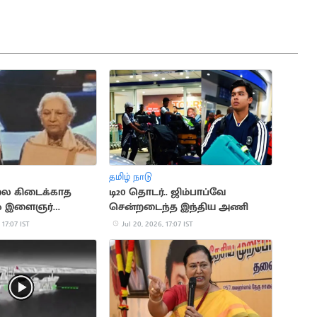
தமிழ் நாடு
ை கிடைக்காத
டி20 தொடர்.. ஜிம்பாப்வே
ல் இளைஞர்
சென்றடைந்த இந்திய அணி
ை
 17:07 IST
Jul 20, 2026, 17:07 IST