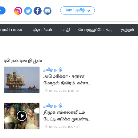
Tamil தமிழ்
ராசி பலன்
பஞ்சாங்கம்
பக்தி
பொழுதுப்போக்கு
குற்றம்
டிரெண்டிங் நியூஸ்
தமிழ் நாடு
அமெரிக்கா - ஈரான்
மோதல் தீவிரம்: கச்சா
எண்ணெய் தட்டுப்பாடு
Jul 20, 2026, 17:07 IST
அபாயம்
தமிழ் நாடு
திமுக எம்எல்ஏவிடம்
பேட்டி எடுக்க முயன்ற
செய்தியாளர்களுக்கு
Jul 20, 2026, 15:07 IST
போலீஸ் மிரட்டல்