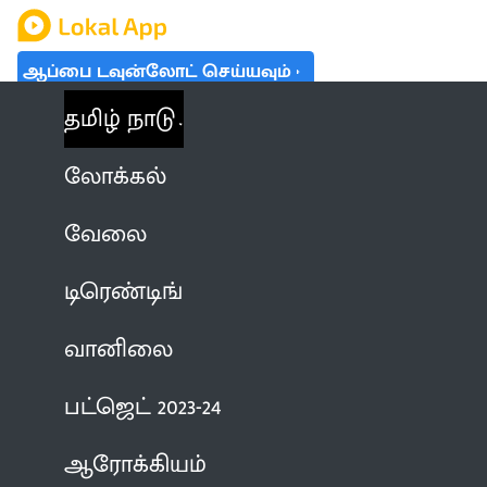
ஆப்பை டவுன்லோட் செய்யவும்
தமிழ் நாடு
லோக்கல்
வேலை
டிரெண்டிங்
வானிலை
பட்ஜெட் 2023-24
ஆரோக்கியம்