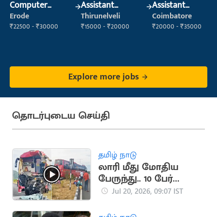
Computer
Assistant
Assistant
Operator
Manager
Manager
Erode
Thirunelveli
Coimbatore
₹22500 - ₹30000
₹15000 - ₹20000
₹20000 - ₹35000
Explore more jobs
தொடர்புடைய செய்தி
தமிழ் நாடு
லாரி மீது மோதிய
பேருந்து.. 10 பேர்
படுகாயம்
Jul 20, 2026, 09:07 IST