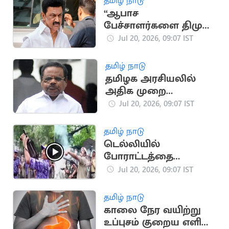
தமிழ் நாடு
“ஆபாச
பேச்சாளர்களை திமுக
வளர்த்து வருகிறது”..
Jul 20, 2026, 09:07 IST
தவெக IT Wing
தமிழ் நாடு
தமிழக அரசியலில்
அதிக முறை
சபாநாயகராக
Jul 20, 2026, 09:07 IST
இருந்தவர் யார்?
தமிழ் நாடு
டெல்லியில்
போராட்டத்தை
கலைக்க கண்ணீர்
Jul 20, 2026, 09:07 IST
புகைகுண்டு வீச்சு
தமிழ் நாடு
காலை நேர வயிற்று
உப்புசம் குறைய எளிய