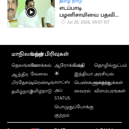
தமிழ் நாடு
எடப்பாடி
பழனிசாமியை பதவி
விலகச்சொன்ன
Jul 20, 2026, 09:07 IST
அதிமுக நிர்வாகி
மாநிலங்கள்
மற்ற பிரிவுகள்
தெலங்கானா
லோக்கல்
ஆரோக்கியம்
பக்தி
தொழில்நுட்பம்
வேலை
🌟
இந்தியா
அரசியல்
ஆந்திர
வாட்ஸ்
பிரதேசம்
டிரெண்டிங்
பெண்களுக்காக
வாழ்த்துக்கள்
அப்
தமிழ்நாடு
வைரல்
விளம்பரங்கள்
தமிழ்நாடு
STATUS
பொழுதுப்போக்கு
குற்றம்