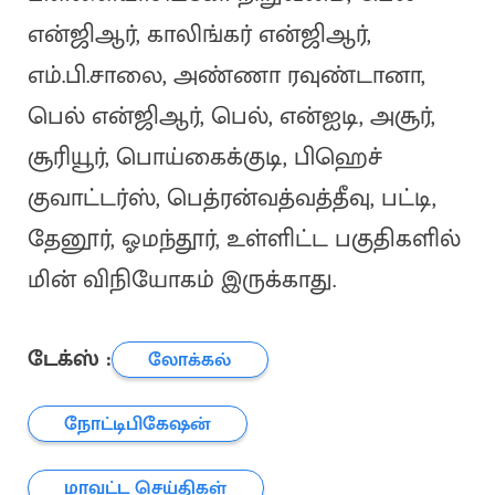
என்ஜிஆர், காலிங்கர் என்ஜிஆர்,
எம்.பி.சாலை, அண்ணா ரவுண்டானா,
பெல் என்ஜிஆர், பெல், என்ஐடி, அசூர்,
சூரியூர், பொய்கைக்குடி, பிஹெச்
குவாட்டர்ஸ், பெத்ரன்வத்வத்தீவு, பட்டி,
தேனூர், ஓமந்தூர், உள்ளிட்ட பகுதிகளில்
மின் விநியோகம் இருக்காது.
டேக்ஸ் :
லோக்கல்
நோட்டிபிகேஷன்
மாவட்ட செய்திகள்