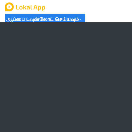
ஆப்பை டவுன்லோட் செய்யவும்
தமிழ் நாடு
லோக்கல்
வேலை
டிரெண்டிங்
வானிலை
பட்ஜெட் 2023-24
ஆரோக்கியம்