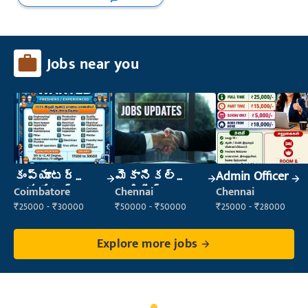
Jobs near you
కంప్యూటర్
మెకానికల్
Admin Officer
ఆపరేటర్
ఇంజినీర్
Coimbatore
Chennai
Chennai
₹25000 - ₹30000
₹50000 - ₹50000
₹25000 - ₹28000
Explore more jobs