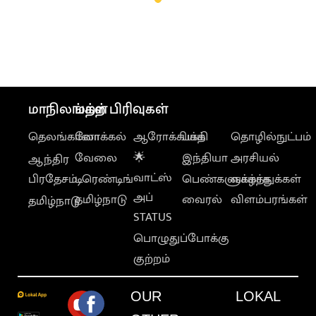
மாநிலங்கள்
மற்ற பிரிவுகள்
தெலங்கானா
லோக்கல்
ஆரோக்கியம்
பக்தி
தொழில்நுட்பம்
வேலை
🌟
இந்தியா
அரசியல்
ஆந்திர
வாட்ஸ்
பிரதேசம்
டிரெண்டிங்
பெண்களுக்காக
வாழ்த்துக்கள்
அப்
தமிழ்நாடு
வைரல்
விளம்பரங்கள்
தமிழ்நாடு
STATUS
பொழுதுப்போக்கு
குற்றம்
OUR
LOKAL