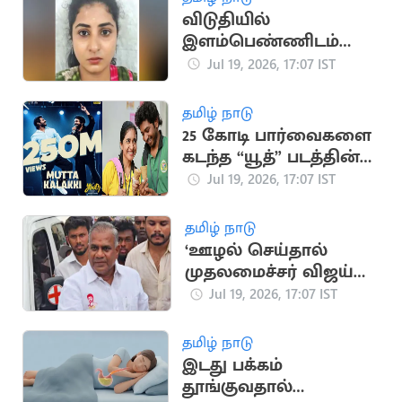
விடுதியில்
இளம்பெண்ணிடம்
நகை திருடிய
Jul 19, 2026, 17:07 IST
வழக்கில் பெண் கைது
தமிழ் நாடு
25 கோடி பார்வைகளை
கடந்த “யூத்” படத்தின்
“முட்ட கலக்கி” பாடல்
Jul 19, 2026, 17:07 IST
தமிழ் நாடு
‘ஊழல் செய்தால்
முதலமைச்சர் விஜய்
நீக்கிவிடுவார்’..
Jul 19, 2026, 17:07 IST
அமைச்சர் என்.ஆனந்த்
தமிழ் நாடு
இடது பக்கம்
தூங்குவதால்