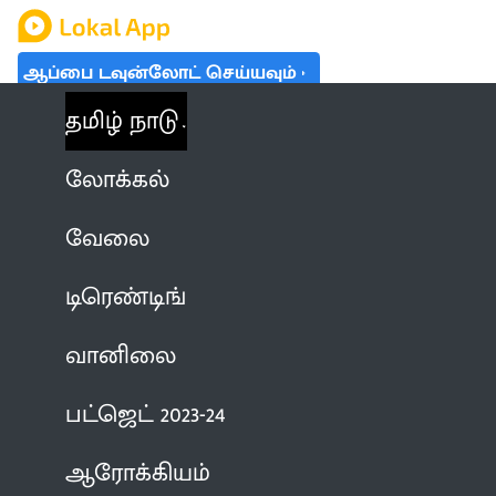
ஆப்பை டவுன்லோட் செய்யவும்
தமிழ் நாடு
லோக்கல்
வேலை
டிரெண்டிங்
வானிலை
பட்ஜெட் 2023-24
ஆரோக்கியம்