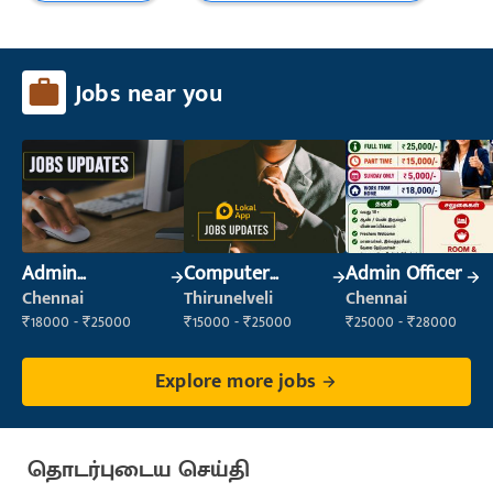
Jobs near you
Admin
Computer
Admin Officer
Supervisor
Operator
Chennai
Thirunelveli
Chennai
₹18000 - ₹25000
₹15000 - ₹25000
₹25000 - ₹28000
Explore more jobs
தொடர்புடைய செய்தி