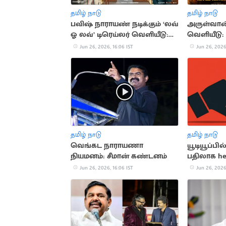
தமிழ் நாடு
தமிழ் நாடு
பவிஷ் நாராயண் நடிக்கும் ‘லவ்
அருள்வான
ஓ லவ்’ டிரெய்லர் வெளியீடு:
வெளியீடு: 
ஜூலை 10ல் படம் திரையரங்கு
கணேஷ் வி
Jun 26, 2026, 16:06 IST
Jun 26, 2026
இணைகிறா
தமிழ் நாடு
தமிழ் நாடு
வெங்கட நாராயணா
யூடியூப்பி
நியமனம்: சீமான் கண்டனம்
பதிலாக hea
Jun 26, 2026, 16:06 IST
Jun 26, 2026