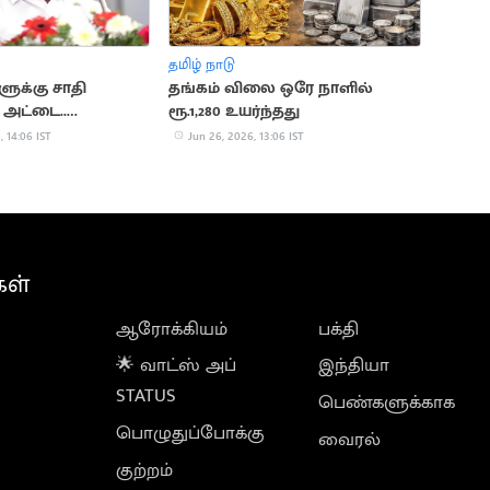
தமிழ் நாடு
ுக்கு சாதி
தங்கம் விலை ஒரே நாளில்
அட்டை..
ரூ.1,280 உயர்ந்தது
்டையன் தகவல்
, 14:06 IST
Jun 26, 2026, 13:06 IST
கள்
ஆரோக்கியம்
பக்தி
🌟 வாட்ஸ் அப்
இந்தியா
STATUS
பெண்களுக்காக
பொழுதுப்போக்கு
வைரல்
குற்றம்