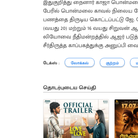
இதுகுறித்து நைனார் காஜா பொன்மலை 
பேரில் பொன்மலை காவல் நிலைய போல
பணத்தை திருடிய கொட்டப்பட்டு ஜே. ஜே
(வயது 20) மற்றும் 16 வயது சிறுவன
லியோவை நீதிமன்றத்தில் ஆஜர் படுத
சீர்திருத்த காப்பகத்துக்கு அனுப்பி வை
டேக்ஸ் :
லோக்கல்
குற்றம்
தொடர்புடைய செய்தி