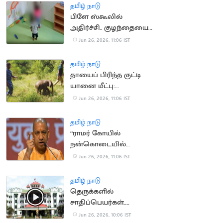
அவசியம்
தமிழ் நாடு
பிளே ஸ்கூலில்
அதிர்ச்சி.. குழந்தையை
25 இடங்களில் கடித்த
Jun 26, 2026, 11:06 IST
மற்றொரு குழந்தை
தமிழ் நாடு
தாயைப் பிரிந்த குட்டி
யானை மீட்பு:
கோழிகமுத்தி முகாமிற்கு
Jun 26, 2026, 11:06 IST
மாற்றம்
தமிழ் நாடு
“ராமர் கோயில்
நன்கொடையில்
மோசடி”.. யோகி
Jun 26, 2026, 11:06 IST
ஆதித்யநாத் எச்சரிக்கை
தமிழ் நாடு
தெருக்களில்
சாதிப்பெயர்கள்..
இடைக்கால தடையை
Jun 26, 2026, 10:06 IST