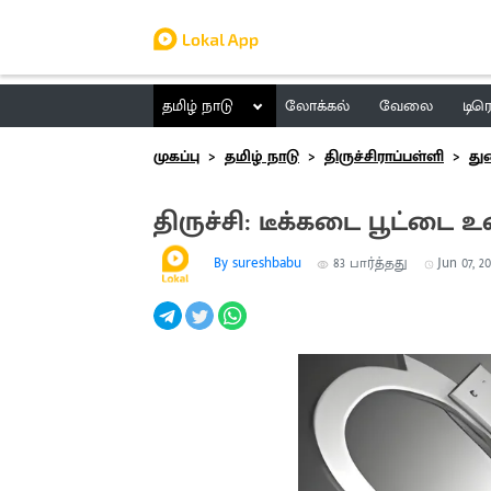
தமிழ் நாடு
லோக்கல்
வேலை
டிர
முகப்பு
தமிழ் நாடு
திருச்சிராப்பள்ளி
து
திருச்சி: டீக்கடை பூட்டை 
By sureshbabu
83
பார்த்தது
Jun 07, 20