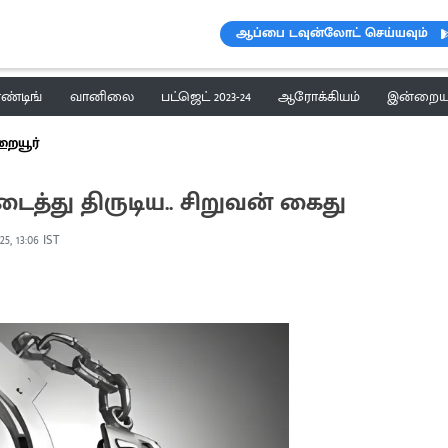
ஆப்பை டவுன்லோட் செய்யவும்
ெண்டிங்
வானிலை
பட்ஜெட் 2023-24
ஆரோக்கியம்
இன்றைய 
றையூர்
உடைத்து திருடிய.. சிறுவன் கைது
25, 13:06 IST