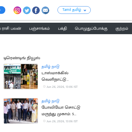
Tamil தமிழ்
ராசி பலன்
பஞ்சாங்கம்
பக்தி
பொழுதுப்போக்கு
குற்றம்
டிரெண்டிங் நியூஸ்
தமிழ் நாடு
டாஸ்மாக்கில்
வெளிநாட்டு
மதுபானங்கள் விற்க
Jun 26, 2026, 13:06 IST
முடிவு?
தமிழ் நாடு
போலியோ சொட்டு
மருந்து முகாம்: 5
வயதுக்குட்பட்ட
Jun 26, 2026, 13:06 IST
குழந்தைகளுக்கு