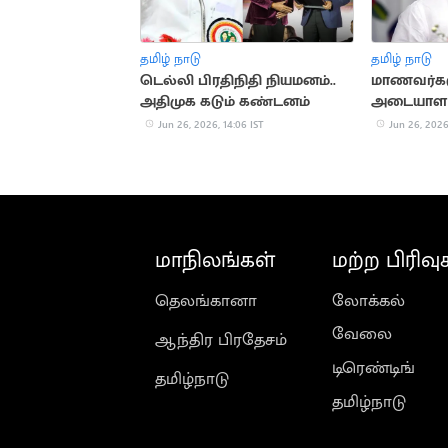
தமிழ் நாடு
தமிழ் நாடு
டெல்லி பிரதிநிதி நியமனம்..
மாணவர்கள
அதிமுக கடும் கண்டனம்
அடையாள 
செங்கோட
Jun 26, 2026, 14:06 IST
Jun 26, 2026
மாநிலங்கள்
மற்ற பிரிவு
தெலங்கானா
லோக்கல்
வேலை
ஆந்திர பிரதேசம்
டிரெண்டிங்
தமிழ்நாடு
தமிழ்நாடு