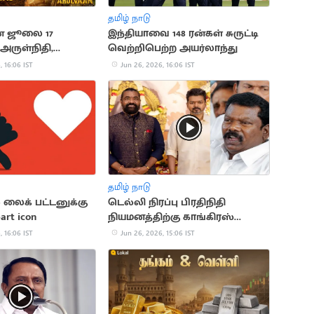
தமிழ் நாடு
் ஜூலை 17
இந்தியாவை 148 ரன்கள் சுருட்டி
அருள்நிதி,
வெற்றிபெற்ற அயர்லாந்து
நாயகம் மீண்டும்
, 16:06 IST
Jun 26, 2026, 16:06 IST
ர்கள்
தமிழ் நாடு
ல் லைக் பட்டனுக்கு
டெல்லி நிரப்பு பிரதிநிதி
rt icon
நியமனத்திற்கு காங்கிரஸ்
கண்டனம்
, 16:06 IST
Jun 26, 2026, 15:06 IST