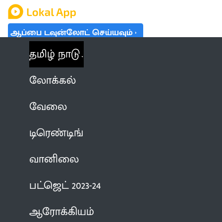
ஆப்பை டவுன்லோட் செய்யவும்
தமிழ் நாடு
லோக்கல்
வேலை
டிரெண்டிங்
வானிலை
பட்ஜெட் 2023-24
ஆரோக்கியம்