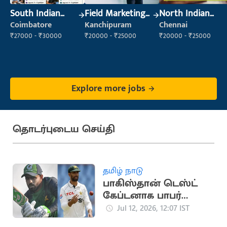
South Indian
Field Marketing
North Indian
Cook
Executive
Cook
Coimbatore
Kanchipuram
Chennai
₹27000 - ₹30000
₹20000 - ₹25000
₹20000 - ₹25000
Explore more jobs
தொடர்புடைய செய்தி
தமிழ் நாடு
பாகிஸ்தான் டெஸ்ட்
கேப்டனாக பாபர்
நியமனம்: முன்னாள்
Jul 12, 2026, 12:07 IST
வீரர் அதிருப்தி