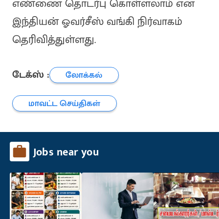
எண்ணை தொடர்பு கொள்ளலாம் என
இந்தியன் ஓவர்சீஸ் வங்கி நிர்வாகம்
தெரிவித்துள்ளது.
டேக்ஸ் :
லோக்கல்
மாவட்ட செய்திகள்
Jobs near you