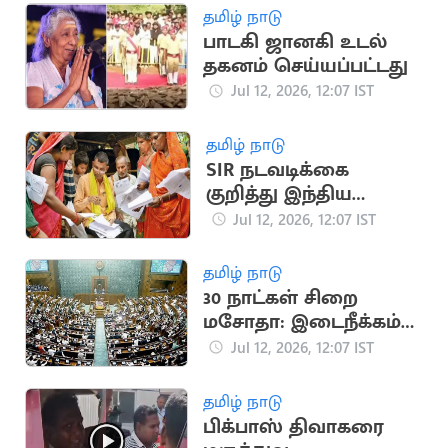
தமிழ் நாடு
பாடகி ஜானகி உடல்
தகனம் செய்யப்பட்டது
Jul 12, 2026, 12:07 IST
தமிழ் நாடு
SIR நடவடிக்கை
குறித்து இந்திய
அரசிடம் விளக்கம்
Jul 12, 2026, 12:07 IST
கேட்டு ஐநா நோட்டிஸ்
தமிழ் நாடு
30 நாட்கள் சிறை
மசோதா: இடைநீக்கம்
செய்ய நாடாளுமன்ற
Jul 12, 2026, 12:07 IST
குழு பரிந்துரை
தமிழ் நாடு
பிக்பாஸ் திவாகரை