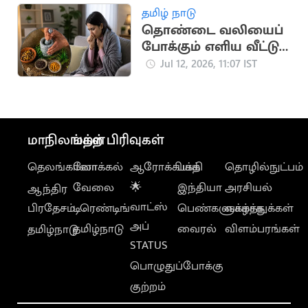
தமிழ் நாடு
தொண்டை வலியைப்
போக்கும் எளிய வீட்டு
வைத்தியங்கள்
Jul 12, 2026, 11:07 IST
மாநிலங்கள்
மற்ற பிரிவுகள்
தெலங்கானா
லோக்கல்
ஆரோக்கியம்
பக்தி
தொழில்நுட்பம்
வேலை
🌟
இந்தியா
அரசியல்
ஆந்திர
வாட்ஸ்
பிரதேசம்
டிரெண்டிங்
பெண்களுக்காக
வாழ்த்துக்கள்
அப்
தமிழ்நாடு
வைரல்
விளம்பரங்கள்
தமிழ்நாடு
STATUS
பொழுதுப்போக்கு
குற்றம்