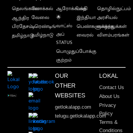
தெலங்கானா
லோக்கல்
ஆரோக்கியம்
பக்தி
தொழில்நுட்பம்
வேலை
🌟
இந்தியா
அரசியல்
ஆந்திர
வாட்ஸ்
பிரதேசம்
டிரெண்டிங்
பெண்களுக்காக
வாழ்த்துக்கள்
அப்
தமிழ்நாடு
வைரல்
விளம்பரங்கள்
தமிழ்நாடு
STATUS
பொழுதுப்போக்கு
குற்றம்
OUR
LOKAL
OTHER
Contact Us
WEBSITES
About Us
Privacy
getlokalapp.com
Policy
telugu.getlokalapp.com
Terms &
Conditions