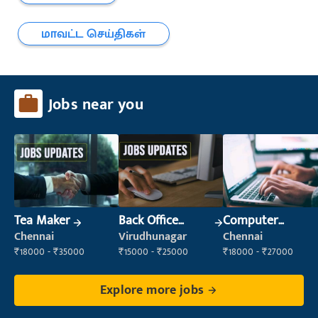
மாவட்ட செய்திகள்
Jobs near you
Tea Maker
Back Office
Computer
Executive
Operator
Chennai
Virudhunagar
Chennai
(Administration)
₹18000 - ₹35000
₹15000 - ₹25000
₹18000 - ₹27000
Explore more jobs