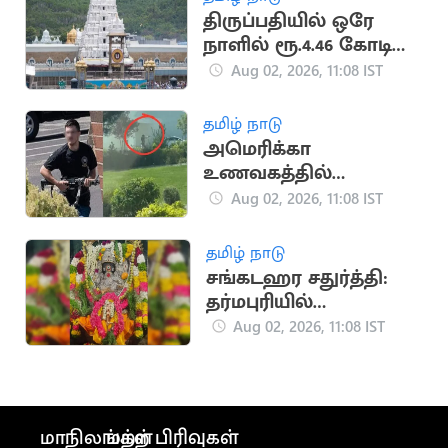
திருப்பதியில் ஒரே
நாளில் ரூ.4.46 கோடி
உண்டியல் காணிக்கை
Aug 02, 2026, 11:08 IST
வசூல்
தமிழ் நாடு
அமெரிக்கா
உணவகத்தில்
துப்பாக்கிச் சூடு: 3 பேர்
Aug 02, 2026, 11:08 IST
பலி
தமிழ் நாடு
சங்கடஹர சதுர்த்தி:
தர்மபுரியில்
விநாயகருக்கு சிறப்பு
Aug 02, 2026, 11:08 IST
அபிஷேகம், பூஜைகள்
மாநிலங்கள்
மற்ற பிரிவுகள்