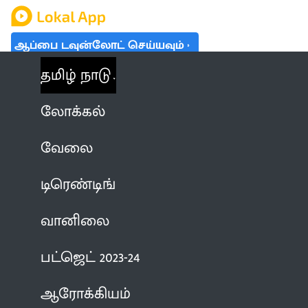
ஆப்பை டவுன்லோட் செய்யவும்
தமிழ் நாடு
லோக்கல்
வேலை
டிரெண்டிங்
வானிலை
பட்ஜெட் 2023-24
ஆரோக்கியம்