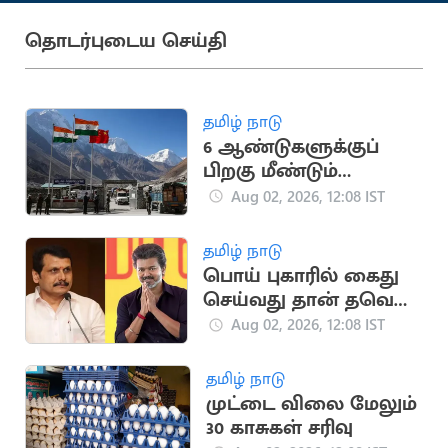
தொடர்புடைய செய்தி
தமிழ் நாடு
6 ஆண்டுகளுக்குப்
பிறகு மீண்டும்
தொடங்கியது
Aug 02, 2026, 12:08 IST
இந்தியா-சீனா எல்லை
வர்த்தகம்!
தமிழ் நாடு
பொய் புகாரில் கைது
செய்வது தான் தவெக
அரசின் வேலை..
Aug 02, 2026, 12:08 IST
செந்தில்பாலாஜி
தமிழ் நாடு
முட்டை விலை மேலும்
30 காசுகள் சரிவு