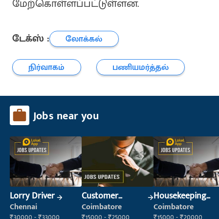
மேற்கொள்ளப்பட்டுள்ளன.
டேக்ஸ் :
லோக்கல்
நிர்வாகம்
பணியமர்த்தல்
Jobs near you
Lorry Driver
Customer
Housekeeping
Service Executive
Staff
Chennai
Coimbatore
Coimbatore
(Customer
(Housekeeping)
₹30000 - ₹33000
₹15000 - ₹25000
₹15000 - ₹20000