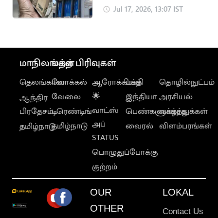
கடன்... அமைச்சர்
Jul 17, 2026, 13:07 IST
அறிவிப்பு
மாநிலங்கள்
மற்ற பிரிவுகள்
தெலங்கானா
லோக்கல்
ஆரோக்கியம்
பக்தி
தொழில்நுட்பம்
வேலை
🌟
இந்தியா
அரசியல்
ஆந்திர
வாட்ஸ்
பிரதேசம்
டிரெண்டிங்
பெண்களுக்காக
வாழ்த்துக்கள்
அப்
தமிழ்நாடு
வைரல்
விளம்பரங்கள்
தமிழ்நாடு
STATUS
பொழுதுப்போக்கு
குற்றம்
OUR
LOKAL
OTHER
Contact Us