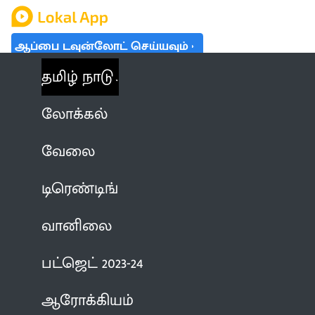
ஆப்பை டவுன்லோட் செய்யவும்
தமிழ் நாடு
லோக்கல்
வேலை
டிரெண்டிங்
வானிலை
பட்ஜெட் 2023-24
ஆரோக்கியம்