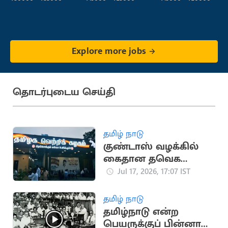
Service)
Explore more jobs
தொடர்புடைய செய்தி
தமிழ் நாடு
குண்டாஸ் வழக்கில்
கைதான தவெக
உறுப்பினர்
Jul 17, 2026, 17:07 IST
கட்சியிலிருந்து நீக்கம்
தமிழ் நாடு
தமிழ்நாடு என்ற
பெயருக்குப் பின்னால்