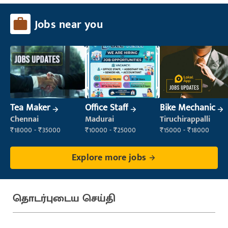
Jobs near you
Tea Maker
Office Staff
Bike Mechanic
Chennai
Madurai
Tiruchirappalli
₹18000 - ₹35000
₹10000 - ₹25000
₹15000 - ₹18000
Explore more jobs
தொடர்புடைய செய்தி