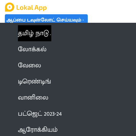
ஆப்பை டவுன்லோட் செய்யவும்
தமிழ் நாடு
லோக்கல்
வேலை
டிரெண்டிங்
வானிலை
பட்ஜெட் 2023-24
ஆரோக்கியம்