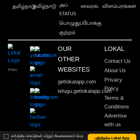
அப்
தமிழ்நாடு
வைரல்
விளம்பரங்கள்
தமிழ்நாடு
STATUS
பொழுதுப்போக்கு
குற்றம்
OUR
LOKAL
OTHER
Contact Us
WEBSITES
About Us
Privacy
getlokalapp.com
Policy
telugu.getlokalapp.com
Terms &
Conditions
Advertise
with us
Sitemap
சமீபத்திய செய்திகள் மற்றும் வேலைகளைப் பெற
பதிவிறக்க Lokal App
This material may not be published, transmitted, rewritten or redistributed. © 2020 Lokal App. All rights reserved.