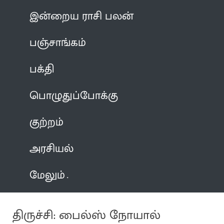
இன்றைய ராசி பலன்
பஞ்சாங்கம்
பக்தி
பொழுதுப்போக்கு
குற்றம்
அரசியல்
மேலும்
திருச்சி: பைல்ஸ் நோயால்