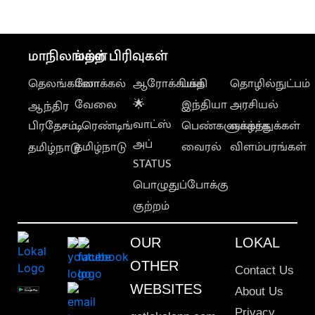
அறிவியல் ஆய்வு
மாநிலங்கள்
மற்ற பிரிவுகள்
தெலங்கானா
லோக்கல்
ஆரோக்கியம்
பக்தி
தொழில்நுட்பம்
வேலை
🌟
இந்தியா
அரசியல்
ஆந்திர
வாட்ஸ்
பிரதேசம்
டிரெண்டிங்
பெண்களுக்காக
வாழ்த்துக்கள்
அப்
தமிழ்நாடு
வைரல்
விளம்பரங்கள்
தமிழ்நாடு
STATUS
பொழுதுப்போக்கு
குற்றம்
OUR
LOKAL
OTHER
Contact Us
WEBSITES
About Us
Privacy