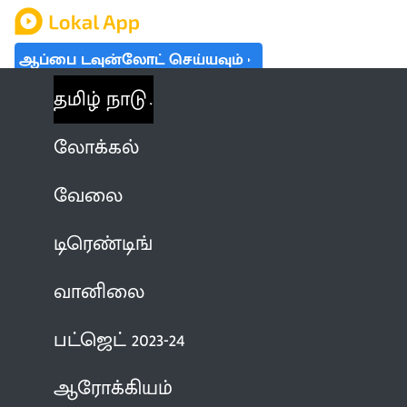
ஆப்பை டவுன்லோட் செய்யவும்
தமிழ் நாடு
லோக்கல்
வேலை
டிரெண்டிங்
வானிலை
பட்ஜெட் 2023-24
ஆரோக்கியம்