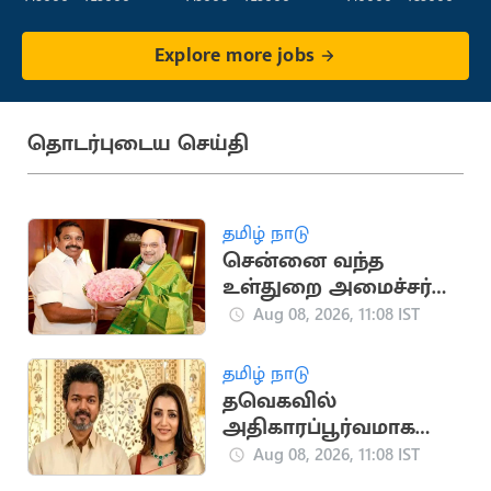
Explore more jobs
தொடர்புடைய செய்தி
தமிழ் நாடு
சென்னை வந்த
உள்துறை அமைச்சர்
அமித்ஷா உடன்
Aug 08, 2026, 11:08 IST
இபிஎஸ் சந்திப்பு
தமிழ் நாடு
தவெகவில்
அதிகாரப்பூர்வமாக
நுழையும் நடிகை
Aug 08, 2026, 11:08 IST
த்ரிஷா?