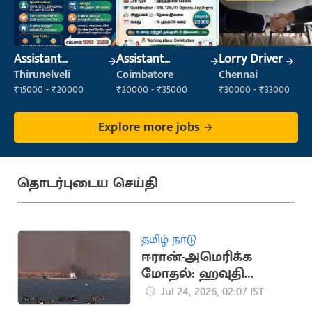
Assistant
Assistant
Lorry Driver
Manager
Manager
Thirunelveli
Coimbatore
Chennai
₹15000 - ₹20000
₹20000 - ₹35000
₹30000 - ₹33000
Explore more jobs
தொடர்புடைய செய்தி
தமிழ் நாடு
ஈரான்-அமெரிக்க
மோதல்: ஹவுதி
கிளர்ச்சியாளர்கள்
Jul 24, 2026, 02:07 IST
கப்பல்கள் மீது