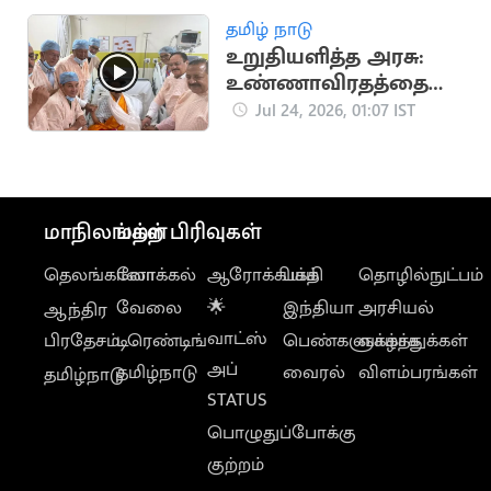
தமிழ் நாடு
உறுதியளித்த அரசு:
உண்ணாவிரதத்தை
முடித்துக்கொண்டார்
Jul 24, 2026, 01:07 IST
வாங்சுக்
மாநிலங்கள்
மற்ற பிரிவுகள்
தெலங்கானா
லோக்கல்
ஆரோக்கியம்
பக்தி
தொழில்நுட்பம்
வேலை
🌟
இந்தியா
அரசியல்
ஆந்திர
வாட்ஸ்
பிரதேசம்
டிரெண்டிங்
பெண்களுக்காக
வாழ்த்துக்கள்
அப்
தமிழ்நாடு
வைரல்
விளம்பரங்கள்
தமிழ்நாடு
STATUS
பொழுதுப்போக்கு
குற்றம்