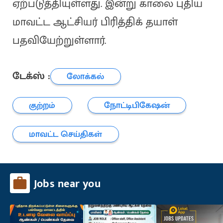
ஏற்படுத்தியுள்ளது. இன்று காலை புதிய
மாவட்ட ஆட்சியர் பிரித்திக் தயாள்
பதவியேற்றுள்ளார்.
டேக்ஸ் :
லோக்கல்
குற்றம்
நோட்டிபிகேஷன்
மாவட்ட செய்திகள்
Jobs near you