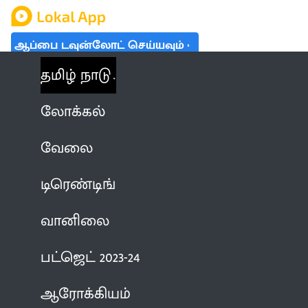
ஆப்பை டவுன்லோட் செய்யவும்
தமிழ் நாடு
லோக்கல்
வேலை
டிரெண்டிங்
வானிலை
பட்ஜெட் 2023-24
ஆரோக்கியம்