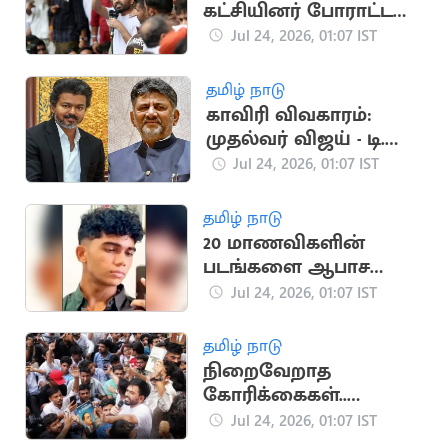
கட்சியினர் போராட்டம்
தொடரும்.. அபிஜித்
Jul 24, 2026, 01:07 IST
தீப்கே
தமிழ் நாடு
காவிரி விவகாரம்:
முதல்வர் விஜய் - டி.கே.
சிவகுமார் ஆகஸ்ட் 3-ல்
Jul 24, 2026, 01:07 IST
சந்திப்பு?
தமிழ் நாடு
20 மாணவிகளின்
படங்களை ஆபாச
இணையத்தில்
Jul 24, 2026, 01:07 IST
பகிர்ந்த இளைஞர்
தமிழ் நாடு
நிறைவேறாத
கோரிக்கைகள்..
போராட்டத்தை
Jul 24, 2026, 01:07 IST
விரிவுபடுத்தும் CJP