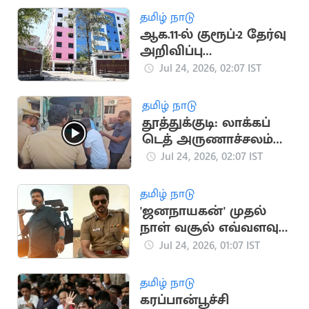
தாக்குதல்
தமிழ் நாடு
ஆக.11-ல் குரூப்-2 தேர்வு
அறிவிப்பு
வெளியாகும் என
Jul 24, 2026, 02:07 IST
ஏறிவிப்பு
தமிழ் நாடு
தூத்துக்குடி: லாக்கப்
டெத் அருணாச்சலம்
உடற்கூராய்வு
Jul 24, 2026, 02:07 IST
தொடங்கியது
தமிழ் நாடு
'ஜனநாயகன்' முதல்
நாள் வசூல் எவ்வளவு
தெரியுமா?
Jul 24, 2026, 01:07 IST
தமிழ் நாடு
கரப்பான்பூச்சி