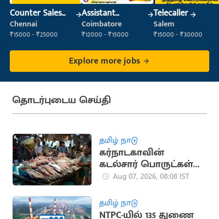
Counter Sales
Assistant
Telecaller
Executive (Retail
Manager
Chennai
Coimbatore
Salem
Sales)
₹15000 - ₹25000
₹12000 - ₹15000
₹15000 - ₹30000
Explore more jobs
தொடர்புடைய செய்தி
தமிழ் நாடு
கர்நாடகாவின்
கடல்சார் பொருட்கள்
ஏற்றுமதி 56% உயர்வு,
Aug 07, 2026, 08:08 IST
நாட்டில் 5வது இடம்!
தமிழ் நாடு
NTPC-யில் 135 துணை