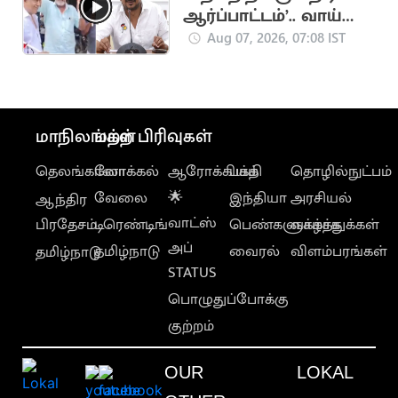
ஆர்ப்பாட்டம்’.. வாய்
தவறி திமுக கோஷம்
Aug 07, 2026, 07:08 IST
மாநிலங்கள்
மற்ற பிரிவுகள்
தெலங்கானா
லோக்கல்
ஆரோக்கியம்
பக்தி
தொழில்நுட்பம்
வேலை
🌟
இந்தியா
அரசியல்
ஆந்திர
வாட்ஸ்
பிரதேசம்
டிரெண்டிங்
பெண்களுக்காக
வாழ்த்துக்கள்
அப்
தமிழ்நாடு
வைரல்
விளம்பரங்கள்
தமிழ்நாடு
STATUS
பொழுதுப்போக்கு
குற்றம்
OUR
LOKAL