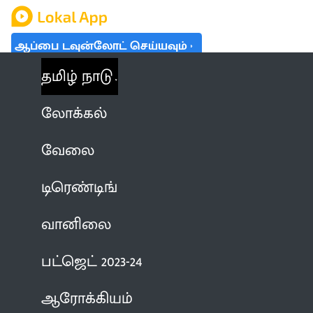
ஆப்பை டவுன்லோட் செய்யவும்
தமிழ் நாடு
லோக்கல்
வேலை
டிரெண்டிங்
வானிலை
பட்ஜெட் 2023-24
ஆரோக்கியம்