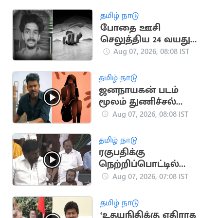
எச்சரிக்கை
தமிழ் நாடு
போதை ஊசி
செலுத்திய 24 வயது
இளைஞர் உயிரிழப்பு
Aug 07, 2026, 08:08 IST
தமிழ் நாடு
ஜனநாயகன் படம்
மூலம் துணிச்சல்
பெற்ற சிறுமி..
Aug 07, 2026, 08:08 IST
பாலியல் தொல்லை
குறித்து புகார்
தமிழ் நாடு
ரகுபதிக்கு
நெற்றிப்பொட்டில்
பதிலடி கொடுத்த
Aug 07, 2026, 07:08 IST
அமைச்சர்
ராஜ்மோகன்
தமிழ் நாடு
‘உதயநிதிக்கு எதிராக