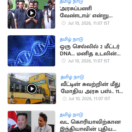
தமிழ் நாடு
'அரசுப்பணி
வேண்டாம்' என்று
கூறிய 5
Jul 10, 2026, 11:07 IST
குடும்பத்தினருடன்
விஜய் ஆலோசனை
தமிழ் நாடு
ஒரு செல்லில் 2 மீட்டர்
DNA... மனித உடலின்
வியக்க வைக்கும்
Jul 10, 2026, 11:07 IST
அமைப்பு
தமிழ் நாடு
வீட்டின் சுவற்றின் மீது
மோதிய அரசு பஸ்.. 11
பேர் காயம்
Jul 10, 2026, 11:07 IST
தமிழ் நாடு
வட கொரியாவிற்கான
இந்தியாவின் புதிய