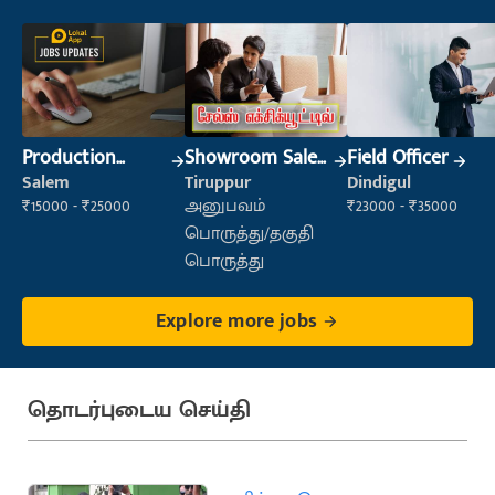
Production
Showroom Sales
Field Officer
Supervisor
Executive (Retail
Salem
Tiruppur
Dindigul
Sales)
₹15000 - ₹25000
அனுபவம்
₹23000 - ₹35000
பொருத்து/தகுதி
பொருத்து
Explore more jobs
தொடர்புடைய செய்தி