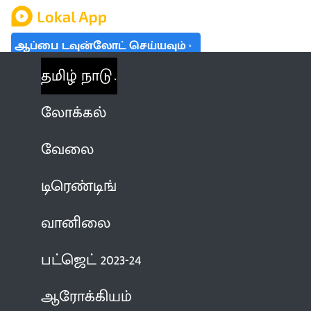
ஆப்பை டவுன்லோட் செய்யவும்
தமிழ் நாடு
லோக்கல்
வேலை
டிரெண்டிங்
வானிலை
பட்ஜெட் 2023-24
ஆரோக்கியம்