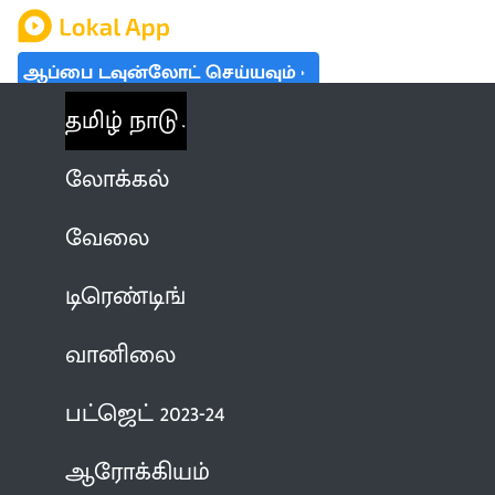
ஆப்பை டவுன்லோட் செய்யவும்
தமிழ் நாடு
லோக்கல்
வேலை
டிரெண்டிங்
வானிலை
பட்ஜெட் 2023-24
ஆரோக்கியம்