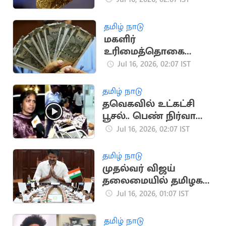
குறைந்தது
தமிழ் நாடு
மகளிர்
உரிமைத்தொகை
ரூ.2500.. அடுத்த மாதம்
Jul 16, 2026, 02:07 IST
வெளியாக வாய்ப்பு
தமிழ் நாடு
தவெகவில் உட்கட்சி
பூசல்.. பெண் நிர்வாகி
ஆடை கிழிப்பு
Jul 16, 2026, 02:07 IST
தமிழ் நாடு
முதல்வர் விஜய்
தலைமையில் தமிழக
அமைச்சரவை இன்று
Jul 16, 2026, 01:07 IST
கூடுகிறது!
தமிழ் நாடு