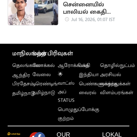
சென்னையில்
பாலியல் கைதி
போலீஸிடமிருந்து
Jul 16, 2026, 01:07 IST
தப்பியோட்டம்
மாநிலங்கள்
மற்ற பிரிவுகள்
தெலங்கானா
லோக்கல்
ஆரோக்கியம்
பக்தி
தொழில்நுட்பம்
வேலை
🌟
இந்தியா
அரசியல்
ஆந்திர
வாட்ஸ்
பிரதேசம்
டிரெண்டிங்
பெண்களுக்காக
வாழ்த்துக்கள்
அப்
தமிழ்நாடு
வைரல்
விளம்பரங்கள்
தமிழ்நாடு
STATUS
பொழுதுப்போக்கு
குற்றம்
OUR
LOKAL