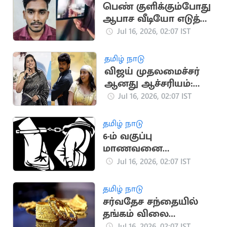
பெண் குளிக்கும்போது
ஆபாச வீடியோ எடுத்த
இளைஞர் கைது
Jul 16, 2026, 02:07 IST
தமிழ் நாடு
விஜய் முதலமைச்சர்
ஆனது ஆச்சரியம்:
ரோஜா பேட்டி
Jul 16, 2026, 02:07 IST
தமிழ் நாடு
6-ம் வகுப்பு
மாணவனை
சுத்தியலால் தாக்கிய
Jul 16, 2026, 02:07 IST
உடற்பயிற்சி ஆசிரியர்
தமிழ் நாடு
சர்வதேச சந்தையில்
தங்கம் விலை
அதிரடியாக
Jul 16, 2026, 02:07 IST