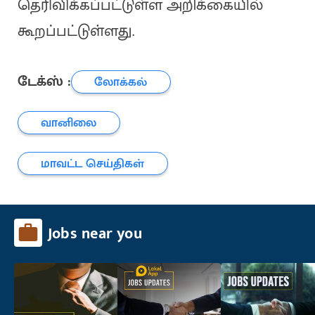
தெரிவிக்கப்பட்டுள்ள அறிக்கையில்
கூறப்பட்டுள்ளது.
டேக்ஸ் :
லோக்கல்
வானிலை
மாவட்ட செய்திகள்
Jobs near you