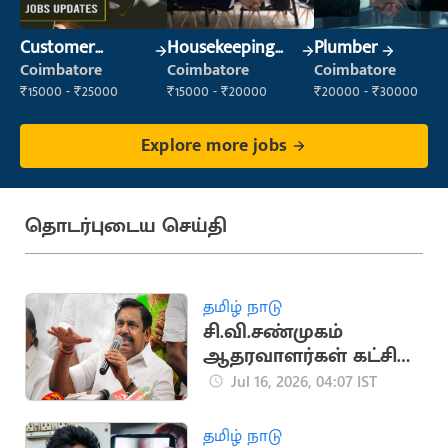
Customer
Housekeeping
Plumber
Service Executive
Staff
Coimbatore
Coimbatore
Coimbatore
(Customer
(Housekeeping)
₹15000 - ₹25000
₹15000 - ₹20000
₹20000 - ₹30000
Service)
Explore more jobs
தொடர்புடைய செய்தி
தமிழ் நாடு
சி.வி.சண்முகம்
ஆதரவாளர்கள் கட்சி
பொறுப்பில் இருந்து
Jul 16, 2026, 04:07 IST
நீக்கம்
தமிழ் நாடு